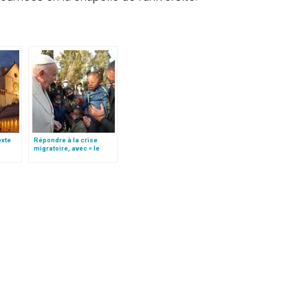
texte
Répondre à la crise
migratoire, avec « le
e
style de l’humanité »!
(texte complet)