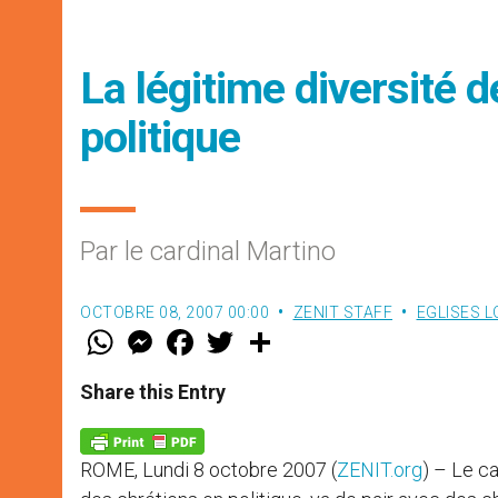
La légitime diversité 
politique
Par le cardinal Martino
OCTOBRE 08, 2007 00:00
ZENIT STAFF
EGLISES 
W
M
F
T
S
h
e
a
w
h
a
s
c
i
a
t
s
e
t
r
Share this Entry
s
e
b
t
e
A
n
o
e
p
g
o
r
p
e
k
ROME, Lundi 8 octobre 2007 (
ZENIT.org
) – Le ca
r