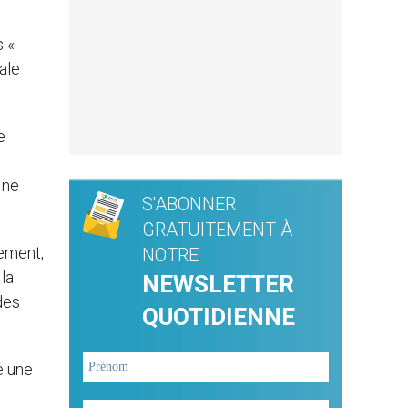
s «
ale
e
 ne
S'ABONNER
GRATUITEMENT À
uement,
NOTRE
la
NEWSLETTER
des
QUOTIDIENNE
e une
s