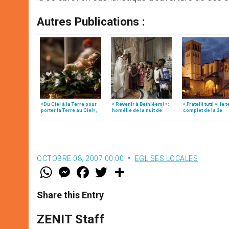
Autres Publications :
«Du Ciel à la Terre pour
« Revenir à Bethléem! »:
« Fratelli tutti »: le 
porter la Terre au Ciel»,
homélie de la nuit de
complet de la 3e
par Mgr Francesco Follo
Noël (texte complet)
encyclique du pap
François
OCTOBRE 08, 2007 00:00
EGLISES LOCALES
W
M
F
T
S
h
e
a
w
h
a
s
c
i
a
t
s
e
t
r
Share this Entry
s
e
b
t
e
A
n
o
e
p
g
o
r
ZENIT Staff
p
e
k