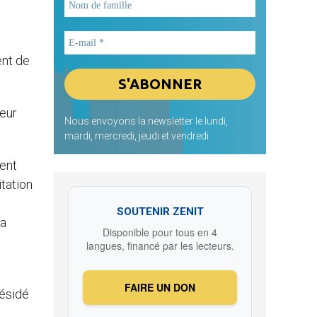
ent de
veur
Nous envoyons la newsletter le lundi,
mardi, mercredi, jeudi et vendredi
ment
tation
SOUTENIR ZENIT
la
Disponible pour tous en 4
langues, financé par les lecteurs.
FAIRE UN DON
résidé