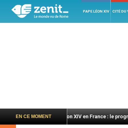
PAPE LÉON XIV
CITÉ DU
toires
Léon XIV en France : le programme détail
EN CE MOMENT