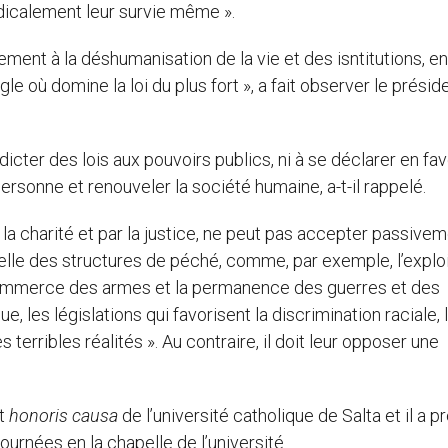
radicalement leur survie même ».
ement à la déshumanisation de la vie et des isntitutions, en
gle où domine la loi du plus fort », a fait observer le présid
dicter des lois aux pouvoirs publics, ni à se déclarer en fa
 personne et renouveler la société humaine, a-t-il rappelé.
r la charité et par la justice, ne peut pas accepter passive
elle des structures de péché, comme, par exemple, l’exploi
 commerce des armes et la permanence des guerres et des
e, les législations qui favorisent la discrimination raciale, 
s terribles réalités ». Au contraire, il doit leur opposer une
at
honoris causa
de l’université catholique de Salta et il a p
ournées en la chapelle de l’université.