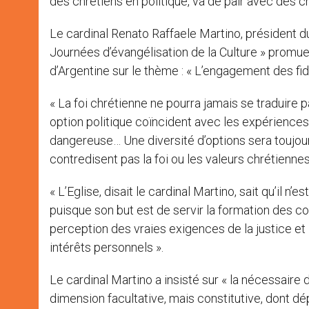
des chrétiens en politique, va de pair avec des ch
Le cardinal Renato Raffaele Martino, président du 
Journées d’évangélisation de la Culture » promues 
d’Argentine sur le thème : « L’engagement des fidèl
« La foi chrétienne ne pourra jamais se traduire p
option politique coïncident avec les expériences 
dangereuse… Une diversité d’options sera toujours
contredisent pas la foi ou les valeurs chrétiennes
« L’Eglise, disait le cardinal Martino, sait qu’il 
puisque son but est de servir la formation des co
perception des vraies exigences de la justice et l
intérêts personnels ».
Le cardinal Martino a insisté sur « la nécessaire
dimension facultative, mais constitutive, dont d