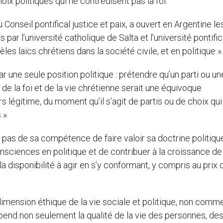
oix politiques qui ne contredisent pas la foi.
Conseil pontifical justice et paix, a ouvert en Argentine le
par l’université catholique de Salta et l’université pontific
es laïcs chrétiens dans la société civile, et en politique ».
ar une seule position politique : prétendre qu’un parti ou un
de la foi et de la vie chrétienne serait une équivoque
 légitime, du moment qu’il s’agit de partis ou de choix qui
 ».
n’est pas de sa compétence de faire valoir sa doctrine politiq
nsciences en politique et de contribuer à la croissance de 
a disponibilité à agir en s’y conformant, y compris au prix 
 dimension éthique de la vie sociale et politique, non comm
épend non seulement la qualité de la vie des personnes, de