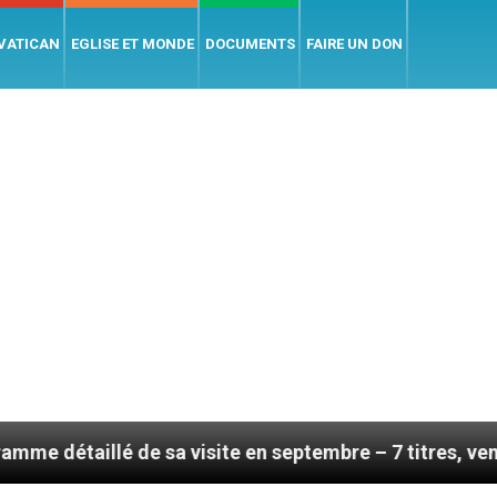
 VATICAN
EGLISE ET MONDE
DOCUMENTS
FAIRE UN DON
lé de sa visite en septembre – 7 titres, vendredi 7 aoû