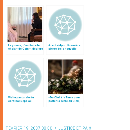
La guerre, c’est faire le
Azerbaïdjan : Première
choix « de Caïn », déplore
pierre de la nouvelle
le pape François
église catholique de
Bakou
Visite pastorale du
«Du Ciel à la Terre pour
cardinal Sepe au
porter la Terre au Ciel»,
Vietnam
par Mgr Francesco Follo
FÉVRIER 19, 2007 00:00
JUSTICE ET PAIX