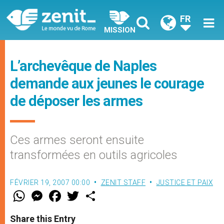
FR
MISSION
L’archevêque de Naples
demande aux jeunes le courage
de déposer les armes
Ces armes seront ensuite
transformées en outils agricoles
FÉVRIER 19, 2007 00:00
ZENIT STAFF
JUSTICE ET PAIX
W
M
F
T
S
h
e
a
w
h
a
s
c
i
a
t
s
e
t
r
Share this Entry
s
e
b
t
e