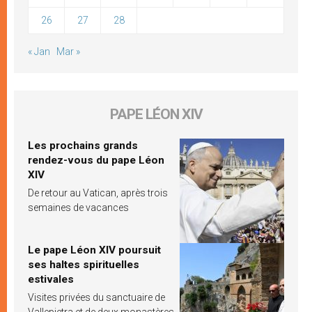
26
27
28
« Jan
Mar »
PAPE LÉON XIV
Les prochains grands
rendez-vous du pape Léon
XIV
De retour au Vatican, après trois
semaines de vacances
Le pape Léon XIV poursuit
ses haltes spirituelles
estivales
Visites privées du sanctuaire de
Vallepietra et de deux monastères