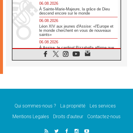
06.08.2026
À Sainte-Marie-Majeure, la grâce de Dieu
descend encore sur le monde
06.08.2026
Léon XIV aux jeunes d'Assise: «l'Europe et
le monde cherchent en vous de nouveaux
saints»
06.08.2026
À Assise, le cardinal Pizzaballa affirme que
«les chrétiens veulent la paix»
06.08.2026
Au Mexique, le cardinal Parolin invite à être
aux côtés des marginalisées
06.08.2026
À Assise, le Pape invite les jeunes à
«construire la civilisation de l'amour»
05.08.2026
La visite du Pape en Argentine portera «un
message de paix et de dignité humaine»
Qui sommes-nous ?
La propriété
Les services
05.08.2026
Mentions Legales
Droits d’auteur
Contactez-nous
«La visite du Pape en Uruguay renforcera
l'espérance» affirme Mgr Tróccoli
05.08.2026