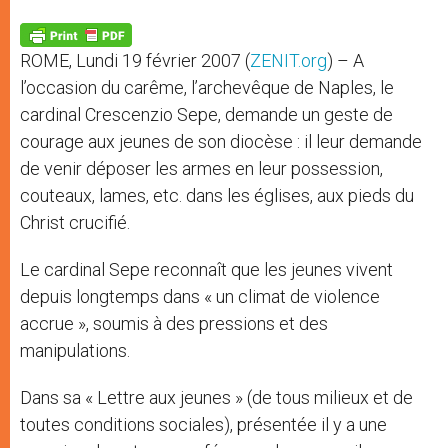
A
n
o
e
p
g
o
r
p
e
k
ROME, Lundi 19 février 2007 (
ZENIT.org
) – A
r
l’occasion du carême, l’archevêque de Naples, le
cardinal Crescenzio Sepe, demande un geste de
courage aux jeunes de son diocèse : il leur demande
de venir déposer les armes en leur possession,
couteaux, lames, etc. dans les églises, aux pieds du
Christ crucifié.
Le cardinal Sepe reconnaît que les jeunes vivent
depuis longtemps dans « un climat de violence
accrue », soumis à des pressions et des
manipulations.
Dans sa « Lettre aux jeunes » (de tous milieux et de
toutes conditions sociales), présentée il y a une