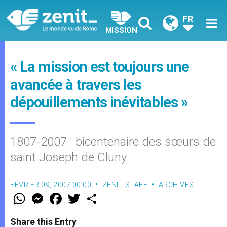
FR
MISSION
« La mission est toujours une
avancée à travers les
dépouillements inévitables »
1807-2007 : bicentenaire des sœurs de
saint Joseph de Cluny
FÉVRIER 09, 2007 00:00
ZENIT STAFF
ARCHIVES
W
M
F
T
S
h
e
a
w
h
a
s
c
i
a
t
s
e
t
r
Share this Entry
s
e
b
t
e