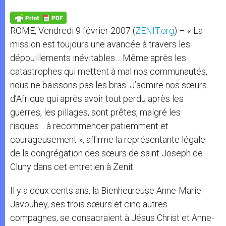
A
n
o
e
p
g
o
r
p
e
k
ROME, Vendredi 9 février 2007 (
ZENIT.org
) – « La
r
mission est toujours une avancée à travers les
dépouillements inévitables… Même après les
catastrophes qui mettent à mal nos communautés,
nous ne baissons pas les bras. J’admire nos sœurs
d’Afrique qui après avoir tout perdu après les
guerres, les pillages, sont prêtes, malgré les
risques… à recommencer patiemment et
courageusement », affirme la représentante légale
de la congrégation des sœurs de saint Joseph de
Cluny dans cet entretien à Zenit.
Il y a deux cents ans, la Bienheureuse Anne-Marie
Javouhey, ses trois sœurs et cinq autres
compagnes, se consacraient à Jésus Christ et Anne-