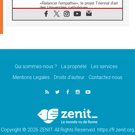
«Relancer l'empathie», le projet Triennal d'art
des Universités catholiques
08.08.2026
Signis 2026, donner la parole aux religieuses
catholiques
08.08.2026
Au Bangladesh, l'Église accompagne les
Dalits sur le chemin de la dignité
07.08.2026
Philippines: le vicariat apostolique de
Calapan devient un diocèse
Qui sommes-nous ?
La propriété
Les services
07.08.2026
Congo-Brazzaville: le 15 août, entre solennité
Mentions Legales
Droits d’auteur
Contactez-nous
de l'Assomption et mémoire nationale
07.08.2026
«La paix commence par l'empathie» estime
le cardinal Parolin
07.08.2026
En Colombie, «la paix ne s'achète pas avec
une signature»
Copyright © 2026 ZENIT. All Rights Reserved. https://fr.zenit.org