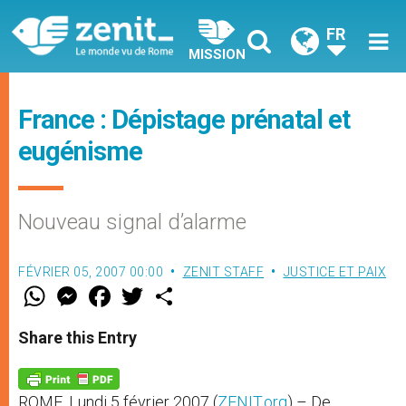
FR
MISSION
France : Dépistage prénatal et
eugénisme
Nouveau signal d’alarme
FÉVRIER 05, 2007 00:00
ZENIT STAFF
JUSTICE ET PAIX
W
M
F
T
S
h
e
a
w
h
a
s
c
i
a
t
s
e
t
r
Share this Entry
s
e
b
t
e
A
n
o
e
p
g
o
r
p
e
k
ROME, Lundi 5 février 2007 (
ZENIT.org
) – De
r