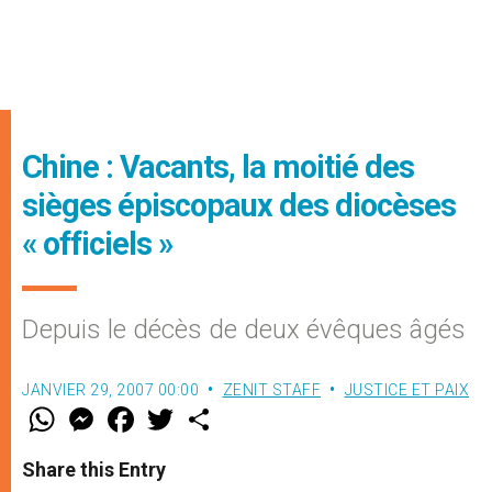
Chine : Vacants, la moitié des
sièges épiscopaux des diocèses
« officiels »
Depuis le décès de deux évêques âgés
JANVIER 29, 2007 00:00
ZENIT STAFF
JUSTICE ET PAIX
W
M
F
T
S
h
e
a
w
h
a
s
c
i
a
t
s
e
t
r
Share this Entry
s
e
b
t
e