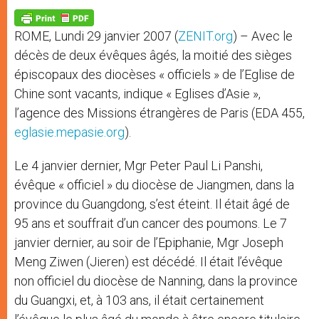
A
n
o
e
p
g
o
r
p
e
k
ROME, Lundi 29 janvier 2007 (
ZENIT.org
) – Avec le
r
décès de deux évêques âgés, la moitié des sièges
épiscopaux des diocèses « officiels » de l’Eglise de
Chine sont vacants, indique « Eglises d’Asie »,
l’agence des Missions étrangères de Paris (EDA 455,
eglasie.mepasie.org
).
Le 4 janvier dernier, Mgr Peter Paul Li Panshi,
évêque « officiel » du diocèse de Jiangmen, dans la
province du Guangdong, s’est éteint. Il était âgé de
95 ans et souffrait d’un cancer des poumons. Le 7
janvier dernier, au soir de l’Epiphanie, Mgr Joseph
Meng Ziwen (Jieren) est décédé. Il était l’évêque
non officiel du diocèse de Nanning, dans la province
du Guangxi, et, à 103 ans, il était certainement