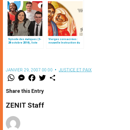
Synode des évêques (3-
Vierges consacrées :
28 octobre 2018), liste
nouvelle Instruction du
des participants
Vatican
JANVIER 29, 2007 00:00
JUSTICE ET PAIX
W
M
F
T
S
h
e
a
w
h
a
s
c
i
a
t
s
e
t
r
Share this Entry
s
e
b
t
e
A
n
o
e
p
g
o
r
ZENIT Staff
p
e
k
r