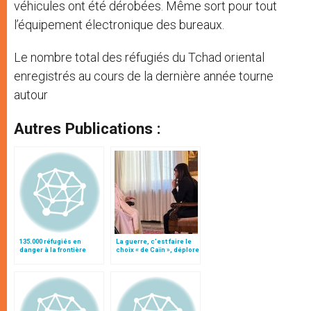
véhicules ont été dérobées. Même sort pour tout
l’équipement électronique des bureaux.
Le nombre total des réfugiés du Tchad oriental
enregistrés au cours de la dernière année tourne
autour
Autres Publications :
135.000 réfugiés en
La guerre, c’est faire le
danger à la frontière
choix « de Caïn », déplore
entre le Soudan et le
le pape François
Tchad