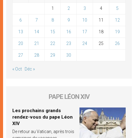
1
2
3
4
5
6
7
8
9
10
11
12
13
14
15
16
17
18
19
20
21
22
23
24
25
26
27
28
29
30
« Oct
Déc »
PAPE LÉON XIV
Les prochains grands
rendez-vous du pape Léon
XIV
De retour au Vatican, après trois
semaines de vacances