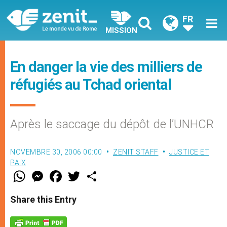
FR
MISSION
En danger la vie des milliers de
réfugiés au Tchad oriental
Après le saccage du dépôt de l’UNHCR
NOVEMBRE 30, 2006 00:00
ZENIT STAFF
JUSTICE ET
PAIX
W
M
F
T
S
h
e
a
w
h
a
s
c
i
a
t
s
e
t
r
Share this Entry
s
e
b
t
e
A
n
o
e
p
g
o
r