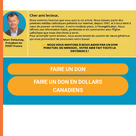
FAIRE UN DON
FAIRE UN DON EN DOLLARS
CANADIENS