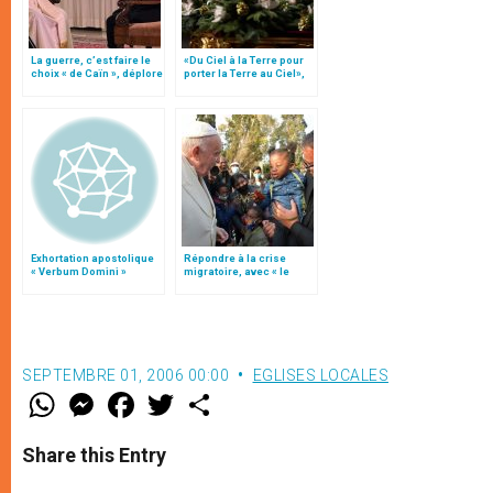
La guerre, c’est faire le
«Du Ciel à la Terre pour
choix « de Caïn », déplore
porter la Terre au Ciel»,
le pape François
par Mgr Francesco Follo
Exhortation apostolique
Répondre à la crise
« Verbum Domini »
migratoire, avec « le
style de l’humanité »!
(texte complet)
SEPTEMBRE 01, 2006 00:00
EGLISES LOCALES
W
M
F
T
S
h
e
a
w
h
a
s
c
i
a
t
s
e
t
r
Share this Entry
s
e
b
t
e
A
n
o
e