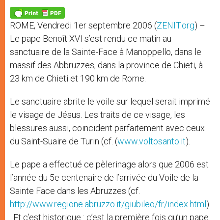
A
n
o
e
p
g
o
r
p
e
k
ROME, Vendredi 1er septembre 2006 (
ZENIT.org
) –
r
Le pape Benoît XVI s’est rendu ce matin au
sanctuaire de la Sainte-Face à Manoppello, dans le
massif des Abbruzzes, dans la province de Chieti, à
23 km de Chieti et 190 km de Rome.
Le sanctuaire abrite le voile sur lequel serait imprimé
le visage de Jésus. Les traits de ce visage, les
blessures aussi, coïncident parfaitement avec ceux
du Saint-Suaire de Turin (cf. (
www.voltosanto.it
).
Le pape a effectué ce pèlerinage alors que 2006 est
l’année du 5e centenaire de l’arrivée du Voile de la
Sainte Face dans les Abruzzes (cf.
http://www.regione.abruzzo.it/giubileo/fr/index.html
)
. Et c’est historique : c’est la première fois qu’un pape