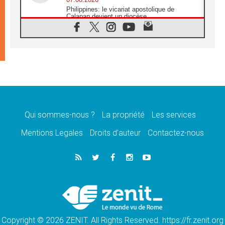
Philippines: le vicariat apostolique de
Calapan devient un diocèse
07.08.2026
Congo-Brazzaville : le 15 août, entre
solennité de l'Assomption et mémoire
nationale
07.08.2026
«La paix commence par l'empathie» estime
le cardinal Parolin
07.08.2026
En Colombie, «la paix ne s'achète pas avec
une signature»
Qui sommes-nous ?
La propriété
Les services
07.08.2026
Mentions Legales
Droits d’auteur
Contactez-nous
Le programme du voyage apostolique du
Pape en France dévoilé
07.08.2026
1ère Conférence continentale sur l'éducation
catholique en Afrique
07.08.2026
Un logo symbolique pour la venue du Pape
en France
Copyright © 2026 ZENIT. All Rights Reserved. https://fr.zenit.org