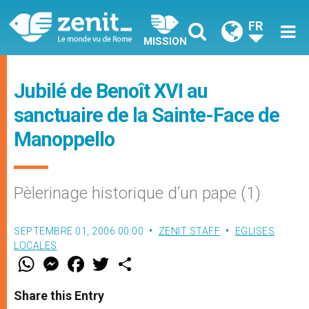
FR
MISSION
Jubilé de Benoît XVI au
sanctuaire de la Sainte-Face de
Manoppello
Pèlerinage historique d’un pape (1)
SEPTEMBRE 01, 2006 00:00
ZENIT STAFF
EGLISES
LOCALES
W
M
F
T
S
h
e
a
w
h
a
s
c
i
a
t
s
e
t
r
Share this Entry
s
e
b
t
e