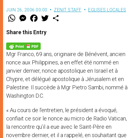
JUIN 26, 2006 00:00
ZENIT STAFF
EGLISES LOCALES
W
M
F
T
S
h
e
a
w
h
a
s
c
i
a
t
s
e
t
r
Share this Entry
s
e
b
t
e
A
n
o
e
p
g
o
r
p
e
k
Mgr Franco, 69 ans, originaire de Bénévent, ancien
r
nonce aux Philippines, a en effet été nommé en
janvier dernier, nonce apostolique en Israël et à
Chypre, et délégué apostolique à Jérusalem et en
Palestine. Il succède à Mgr Pietro Sambi, nommé à
Washington D.C.
« Au cours de l’entretien, le président a évoqué,
confiait ce soir le nonce au micro de Radio Vatican,
la rencontre qu’il a eue avec le Saint-Père en
novembre dernier, et il a rappelé, en souhaitant que