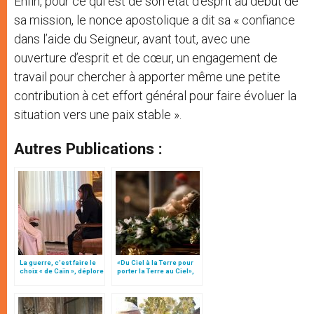
Enfin, pour ce qui est de son état d’esprit au début de
sa mission, le nonce apostolique a dit sa « confiance
dans l’aide du Seigneur, avant tout, avec une
ouverture d’esprit et de cœur, un engagement de
travail pour chercher à apporter même une petite
contribution à cet effort général pour faire évoluer la
situation vers une paix stable ».
Autres Publications :
La guerre, c’est faire le
«Du Ciel à la Terre pour
choix « de Caïn », déplore
porter la Terre au Ciel»,
le pape François
par Mgr Francesco Follo