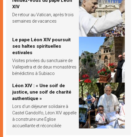
rendez-vous du pape Léon
XIV
De retour au Vatican, après trois
semaines de vacances
Le pape Léon XIV poursuit
ses haltes spirituelles
estivales
Visites privées du sanctuaire de
Vallepietra et de deux monastères
bénédictins à Subiaco
Léon XIV : « Une soif de
justice, une soif de charité
authentique »
Lors d’un déjeuner solidaire à
Castel Gandolfo, Léon XIV appelle
à construire une Église
accueillante et réconciliée