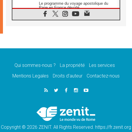
Le programme du voyage apostolique du
Pape en France dévoilé
07.08.2026
1ère Conférence continentale sur l'éducation
catholique en Afrique
07.08.2026
Un logo symbolique pour la venue du Pape
en France
07.08.2026
Cardinal Rossi: «La venue du Pape Léon en
Argentine est un hommage à François»
Qui sommes-nous ?
La propriété
Les services
07.08.2026
Hiroshima et Nagasaki, 81 ans après,
Mentions Legales
Droits d’auteur
Contactez-nous
lancement des «dix jours de prière pour la
paix»
06.08.2026
Préparatifs des JMJ 2027 à Séoul: «c'est
passionnant et l'impatience est immense!»
06.08.2026
Chrétiens et confucéens: respect et sagesse
pour relever les «défis urgents»
Copyright © 2026 ZENIT. All Rights Reserved. https://fr.zenit.org