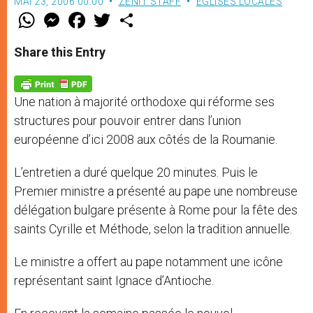
MAI 23, 2006 00:00
ZENIT STAFF
EGLISES LOCALES
W
M
F
T
S
h
e
a
w
h
a
s
c
i
a
t
s
e
t
r
Share this Entry
s
e
b
t
e
A
n
o
e
p
g
o
r
p
e
k
Une nation à majorité orthodoxe qui réforme ses
r
structures pour pouvoir entrer dans l’union
européenne d’ici 2008 aux côtés de la Roumanie.
L’entretien a duré quelque 20 minutes. Puis le
Premier ministre a présenté au pape une nombreuse
délégation bulgare présente à Rome pour la fête des
saints Cyrille et Méthode, selon la tradition annuelle.
Le ministre a offert au pape notamment une icône
représentant saint Ignace d’Antioche.