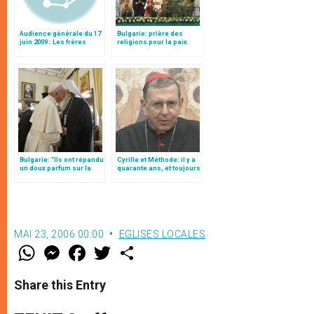
Audience générale du 17
Bulgarie: prière des
juin 2009 : Les frères
religions pour la paix
Cyrille et Méthode
(texte complet)
Bulgarie: "Ils ont répandu
Cyrille et Méthode: il y a
un doux parfum sur la
quarante ans, et toujours
“Terre des roses”" (texte
source d’inspiration
complet)
MAI 23, 2006 00:00
EGLISES LOCALES
W
M
F
T
S
h
e
a
w
h
a
s
c
i
a
t
s
e
t
r
Share this Entry
s
e
b
t
e
A
n
o
e