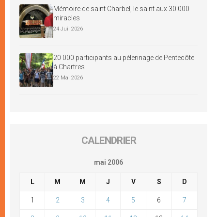
Mémoire de saint Charbel, le saint aux 30 000
miracles
24 Juil 2026
20 000 participants au pèlerinage de Pentecôte
à Chartres
22 Mai 2026
CALENDRIER
mai 2006
L
M
M
J
V
S
D
1
2
3
4
5
6
7