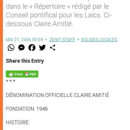
dans le « Répertoire » rédigé par le
Conseil pontifical pour les Laïcs. Ci-
dessous Claire Amitié.
MAI 21, 2006 00:00
ZENIT STAFF
EGLISES LOCALES
W
M
F
T
S
h
e
a
w
h
a
s
c
i
a
t
s
e
t
r
Share this Entry
s
e
b
t
e
A
n
o
e
p
g
o
r
p
e
k
* * *
r
DÉNOMINATION OFFICIELLE: CLAIRE AMITIÉ
FONDATION: 1946
HISTOIRE: