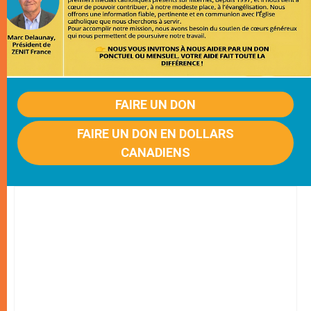
FAIRE UN DON
FAIRE UN DON EN DOLLARS
CANADIENS