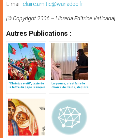
E-mail:
claire.amitie@wanadoo.fr
[© Copyright 2006 – Libreria Editrice Vaticana]
Autres Publications :
"Christus vivit!", texte de
La guerre, c’est faire le
la lettre du pape François
choix « de Caïn », déplore
aux jeunes du monde
le pape François