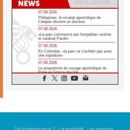
07.08.2026
Philippines: le vicariat apostolique de
Calapan devient un diocèse
07.08.2026
«La paix commence par l'empathie» estime
le cardinal Parolin
07.08.2026
En Colombie, «la paix ne s'achète pas avec
une signature»
07.08.2026
Le programme du voyage apostolique du
Pape en France dévoilé
07.08.2026
1ère Conférence continentale sur l'éducation
catholique en Afrique
07.08.2026
Un logo symbolique pour la venue du Pape
en France
07.08.2026
Cardinal Rossi: «La venue du Pape Léon en
Argentine est un hommage à François»
Qui sommes-nous ?
La propriété
Les services
07.08.2026