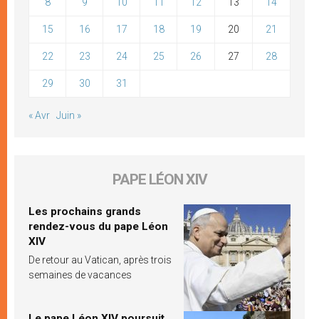
8
9
10
11
12
13
14
15
16
17
18
19
20
21
22
23
24
25
26
27
28
29
30
31
« Avr
Juin »
PAPE LÉON XIV
Les prochains grands
rendez-vous du pape Léon
XIV
De retour au Vatican, après trois
semaines de vacances
Le pape Léon XIV poursuit