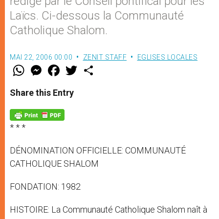
rédigé par le Conseil pontifical pour les
Laïcs. Ci-dessous la Communauté
Catholique Shalom.
MAI 22, 2006 00:00
ZENIT STAFF
EGLISES LOCALES
W
M
F
T
S
h
e
a
w
h
a
s
c
i
a
t
s
e
t
r
Share this Entry
s
e
b
t
e
A
n
o
e
p
g
o
r
p
e
k
* * *
r
DÉNOMINATION OFFICIELLE: COMMUNAUTÉ
CATHOLIQUE SHALOM
FONDATION: 1982
HISTOIRE: La Communauté Catholique Shalom naît à