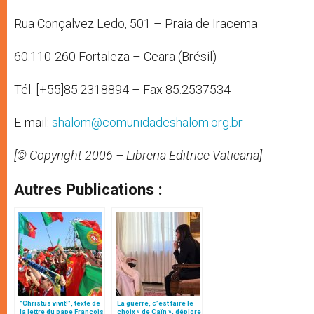
Rua Conçalvez Ledo, 501 – Praia de Iracema
60.110-260 Fortaleza – Ceara (Brésil)
Tél. [+55]85.2318894 – Fax 85.2537534
E-mail:
shalom@comunidadeshalom.org.br
[© Copyright 2006 – Libreria Editrice Vaticana]
Autres Publications :
"Christus vivit!", texte de
La guerre, c’est faire le
la lettre du pape François
choix « de Caïn », déplore