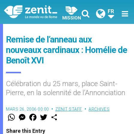
FR
MISSION
Remise de l’anneau aux
nouveaux cardinaux : Homélie de
Benoît XVI
Célébration du 25 mars, place Saint-
Pierre, en la solennité de l’Annonciation
MARS 26, 2006 00:00
ZENIT STAFF
ARCHIVES
W
M
F
T
S
h
e
a
w
h
a
s
c
i
a
t
s
e
t
r
Share this Entry
s
e
b
t
e