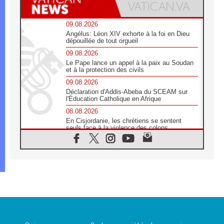
09.08.2026
Angélus: Léon XIV exhorte à la foi en Dieu
dépouillée de tout orgueil
09.08.2026
Le Pape lance un appel à la paix au Soudan
et à la protection des civils
09.08.2026
Déclaration d'Addis-Abeba du SCEAM sur
l'Éducation Catholique en Afrique
08.08.2026
En Cisjordanie, les chrétiens se sentent
seuls face à la violence des colons
08.08.2026
Léon XIV au sanctuaire de Notre Dame du
Bon Conseil à Genazzano en septembre
08.08.2026
Léon XIV: Sainte Agathe aide à contempler
la victoire de l'amour sur la mort
08.08.2026
«Relancer l'empathie», le projet Triennal d'art
des Universités catholiques