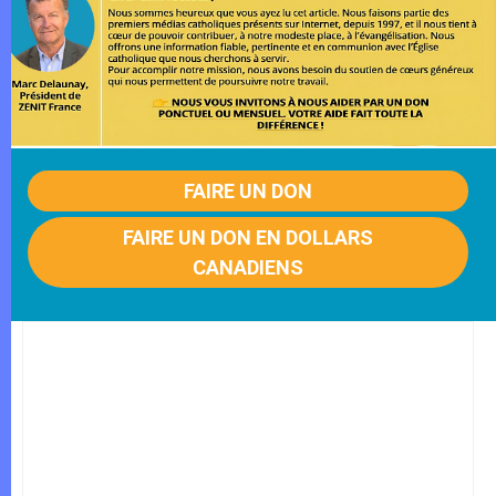
FAIRE UN DON
FAIRE UN DON EN DOLLARS
CANADIENS