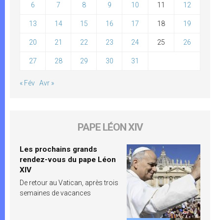
6
7
8
9
10
11
12
13
14
15
16
17
18
19
20
21
22
23
24
25
26
27
28
29
30
31
« Fév
Avr »
PAPE LÉON XIV
Les prochains grands
rendez-vous du pape Léon
XIV
De retour au Vatican, après trois
semaines de vacances