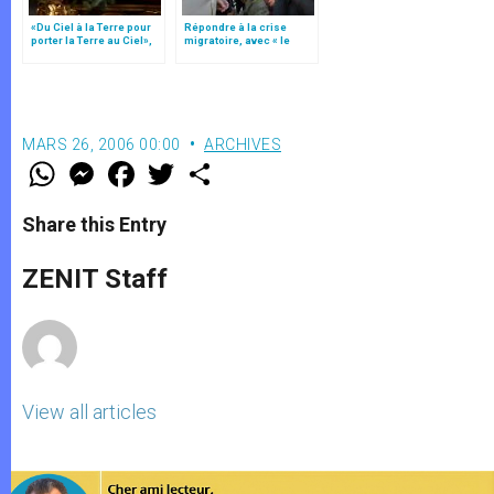
«Du Ciel à la Terre pour
Répondre à la crise
porter la Terre au Ciel»,
migratoire, avec « le
par Mgr Francesco Follo
style de l’humanité »!
(texte complet)
MARS 26, 2006 00:00
ARCHIVES
W
M
F
T
S
h
e
a
w
h
a
s
c
i
a
t
s
e
t
r
Share this Entry
s
e
b
t
e
A
n
o
e
p
g
o
r
ZENIT Staff
p
e
k
r
View all articles