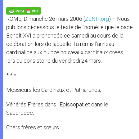
A
n
o
e
p
g
o
r
p
e
k
ROME, Dimanche 26 mars 2006 (
ZENIT.org
) – Nous
r
publions ci-dessous le texte de l’homélie que le pape
Benoît XVI a prononcée ce samedi au cours de la
célébration lors de laquelle il a remis l’anneau
cardinalice aux quinze nouveaux cardinaux créés
lors du consistoire du vendredi 24 mars.
* * *
Messieurs les Cardinaux et Patriarches,
Vénérés Frères dans l’Episcopat et dans le
Sacerdoce,
Chers frères et sœurs !