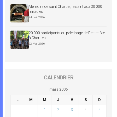
Mémoire de saint Charbel, le saint aux 30 000
miracles
24 Juil 2026
20 000 participants au pèlerinage de Pentecôte
à Chartres
22 Mai 2026
CALENDRIER
mars 2006
L
M
M
J
V
S
D
1
2
3
4
5