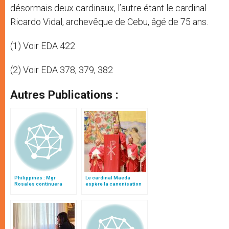
désormais deux cardinaux, l’autre étant le cardinal
Ricardo Vidal, archevêque de Cebu, âgé de 75 ans.
(1) Voir EDA 422
(2) Voir EDA 378, 379, 382
Autres Publications :
Philippines : Mgr
Le cardinal Maeda
Rosales continuera
espère la canonisation
l’oeuvre du cardinal Sin
du bienheureux Justo
Takayama Ukon