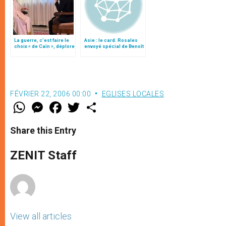
La guerre, c’est faire le
Asie : le card. Rosales
choix « de Caïn », déplore
envoyé spécial de Benoît
le pape François
XVI au Vietnam
FÉVRIER 22, 2006 00:00
EGLISES LOCALES
W
M
F
T
S
h
e
a
w
h
a
s
c
i
a
t
s
e
t
r
Share this Entry
s
e
b
t
e
A
n
o
e
p
g
o
r
ZENIT Staff
p
e
k
r
View all articles