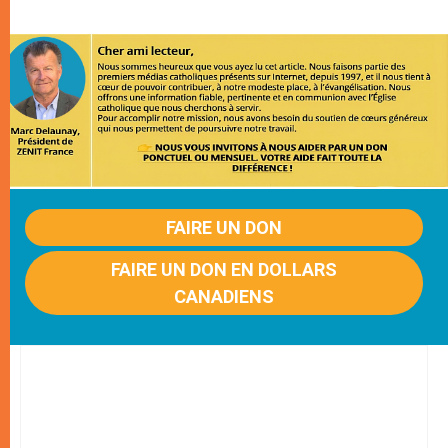
FAIRE UN DON
FAIRE UN DON EN DOLLARS
CANADIENS