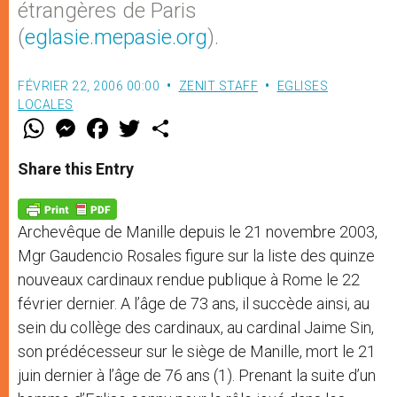
étrangères de Paris
(
eglasie.mepasie.org
).
FÉVRIER 22, 2006 00:00
ZENIT STAFF
EGLISES
LOCALES
W
M
F
T
S
h
e
a
w
h
a
s
c
i
a
t
s
e
t
r
Share this Entry
s
e
b
t
e
A
n
o
e
p
g
o
r
p
e
k
Archevêque de Manille depuis le 21 novembre 2003,
r
Mgr Gaudencio Rosales figure sur la liste des quinze
nouveaux cardinaux rendue publique à Rome le 22
février dernier. A l’âge de 73 ans, il succède ainsi, au
sein du collège des cardinaux, au cardinal Jaime Sin,
son prédécesseur sur le siège de Manille, mort le 21
juin dernier à l’âge de 76 ans (1). Prenant la suite d’un