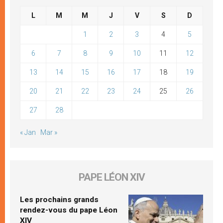
L
M
M
J
V
S
D
1
2
3
4
5
6
7
8
9
10
11
12
13
14
15
16
17
18
19
20
21
22
23
24
25
26
27
28
« Jan
Mar »
PAPE LÉON XIV
Les prochains grands
rendez-vous du pape Léon
XIV