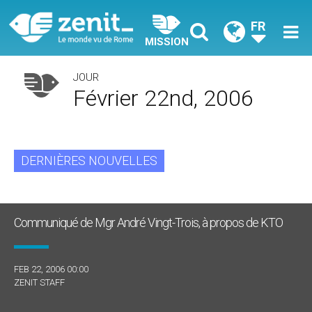
FR
MISSION
JOUR
Février 22nd, 2006
DERNIÈRES NOUVELLES
Communiqué de Mgr André Vingt-Trois, à propos de KTO
FEB 22, 2006 00:00
ZENIT STAFF