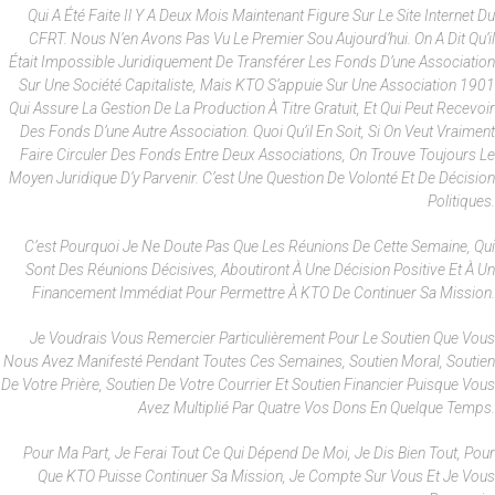
Qui A Été Faite Il Y A Deux Mois Maintenant Figure Sur Le Site Internet Du
CFRT. Nous N’en Avons Pas Vu Le Premier Sou Aujourd’hui. On A Dit Qu’il
Était Impossible Juridiquement De Transférer Les Fonds D’une Association
Sur Une Société Capitaliste, Mais KTO S’appuie Sur Une Association 1901
Qui Assure La Gestion De La Production À Titre Gratuit, Et Qui Peut Recevoir
Des Fonds D’une Autre Association. Quoi Qu’il En Soit, Si On Veut Vraiment
Faire Circuler Des Fonds Entre Deux Associations, On Trouve Toujours Le
Moyen Juridique D’y Parvenir. C’est Une Question De Volonté Et De Décision
Politiques.
C’est Pourquoi Je Ne Doute Pas Que Les Réunions De Cette Semaine, Qui
Sont Des Réunions Décisives, Aboutiront À Une Décision Positive Et À Un
Financement Immédiat Pour Permettre À KTO De Continuer Sa Mission.
Je Voudrais Vous Remercier Particulièrement Pour Le Soutien Que Vous
Nous Avez Manifesté Pendant Toutes Ces Semaines, Soutien Moral, Soutien
De Votre Prière, Soutien De Votre Courrier Et Soutien Financier Puisque Vous
Avez Multiplié Par Quatre Vos Dons En Quelque Temps.
Pour Ma Part, Je Ferai Tout Ce Qui Dépend De Moi, Je Dis Bien Tout, Pour
Que KTO Puisse Continuer Sa Mission, Je Compte Sur Vous Et Je Vous