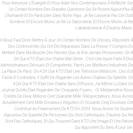
Pour Annoncer L’Évangile Et Pour Aider Nos Contemporains À Réfléchir Sur
Un Certain Nombre Des Grandes Questions Qui Se Posent Aujourd’hui À
L’humanité Et En Particulier Dans Notre Pays. Je Ne Laisserai Pas Cet Outil
Sombrer Et Encore Moins Je Ne Le Saborderai, Et Encore Moins Je Ne
L’abandonnerai À D’autres Mains.
Il Nous Faut Donc Mettre À Jour Un Certain Nombre De Choses, Répondre À
Des Contrevérités Qui Ont Été Répandues Dans La Presse Y Compris En
Mettant Dans Ma Bouche Des Paroles Que Je N’ai Jamais Prononcées. On A
Dit Que KTO Était Une Chaîne Mal Gérée ; C’est Une Injure Faite À Des
Administrateurs Dévoués Et Compétents, Parmi Les Meilleurs Industriels De
La Place De Paris. On A Dit Que KTO Était Une Télévision Médiocre ; Ceci Est
Facile À Contredire, Il Suffit De Regarder Les Autres Chaînes Du Satellite. On
A Dit Que KTO Était Une Chaîne Sans Diffusion, J’ai Même Lu Dans Un
Journal Qu’elle Était Regardée Par Cinquante Foyers… Or Médiamétrie Nous
Crédite De Deux Millions Cent Quarante Mille Téléspectateurs, Nous Avons
Actuellement Cent Mille Donateurs Réguliers Et Soixante Cinq Diocèses Ont
Contribué Au Financement De KTO En 2004. Nous Avons Un Soutien
Vigoureux De Quantité De Personnes Qui Sont Catholiques, D’autres Qui Ne
Sont Pas Catholiques, Et Qui Trouvent Dans KTO Une Image Et Une Parole
Qui Apportent Du Sens À Leur Vie.