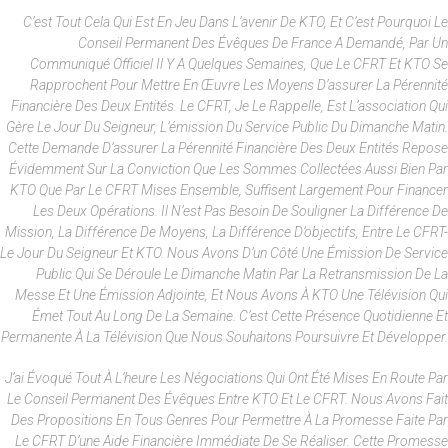
C’est Tout Cela Qui Est En Jeu Dans L’avenir De KTO, Et C’est Pourquoi Le
Conseil Permanent Des Évêques De France A Demandé, Par Un
Communiqué Officiel Il Y A Quelques Semaines, Que Le CFRT Et KTO Se
Rapprochent Pour Mettre En Œuvre Les Moyens D’assurer La Pérennité
Financière Des Deux Entités. Le CFRT, Je Le Rappelle, Est L’association Qui
Gère Le Jour Du Seigneur, L’émission Du Service Public Du Dimanche Matin.
Cette Demande D’assurer La Pérennité Financière Des Deux Entités Repose
Évidemment Sur La Conviction Que Les Sommes Collectées Aussi Bien Par
KTO Que Par Le CFRT Mises Ensemble, Suffisent Largement Pour Financer
Les Deux Opérations. Il N’est Pas Besoin De Souligner La Différence De
Mission, La Différence De Moyens, La Différence D’objectifs, Entre Le CFRT-
Le Jour Du Seigneur Et KTO. Nous Avons D’un Côté Une Émission De Service
Public Qui Se Déroule Le Dimanche Matin Par La Retransmission De La
Messe Et Une Émission Adjointe, Et Nous Avons À KTO Une Télévision Qui
Émet Tout Au Long De La Semaine. C’est Cette Présence Quotidienne Et
Permanente À La Télévision Que Nous Souhaitons Poursuivre Et Développer.
J’ai Évoqué Tout À L’heure Les Négociations Qui Ont Été Mises En Route Par
Le Conseil Permanent Des Évêques Entre KTO Et Le CFRT. Nous Avons Fait
Des Propositions En Tous Genres Pour Permettre À La Promesse Faite Par
Le CFRT D’une Aide Financière Immédiate De Se Réaliser. Cette Promesse