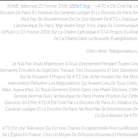
ROME, Mercredi 22 Février 2006 (
ZENIT.org
) – « KTO A Été Créé Par Le
Diocèse De Paris À L’initiative Du Cardinal Lustiger Et Le Diocèse De Paris Ne
Peut Pas Se Désintéresser De Ce Qu’il Advient De KTO », Explique
L’archevêque De Paris, Mgr André Vingt-Trois, Dans Ce Communiqué
Diffusé Le 22 Février 2006 Sur La Chaîne Catholique KTO À Propos Du Rôle
De La Chaîne Dans La Nouvelle Évangélisation.
Chers Amis Téléspectateurs,
Je N’ai Pas Voulu M’adresser À Vous Directement Pendant Toutes Ces
Semaines Écoulées Au Sujet Des Travaux, Des Discussions Et Des Questions
Qui Se Posaient À Propos De KTO, Car Je Ne Voulais Pas Par Mon
Intervention Perturber Les Négociations Qui Avaient Lieu De Tous Côtés.
Mais, Aujourd’hui, Où Nous Sommes Entrés Dans Une Phase Décisive, Il Me
Semble Normal Que L’archevêque De Paris Prenne Position Sur Cette
Question. En Effet, KTO A Été Créé Par Le Diocèse De Paris À L’initiative Du
Cardinal Lustiger Et Le Diocèse De Paris Ne Peut Pas Se Désintéresser De
Ce Qu’il Advient De KTO.
KTO Est Une Télévision Qui Est Une Chance Exceptionnelle Pour La Mission
De L’Église En France. C’est Un Moyen De Diffusion Nouveau Et Performant