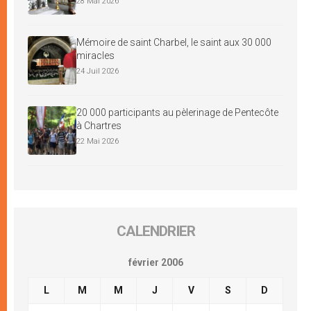
28 Mai 2026
Mémoire de saint Charbel, le saint aux 30 000
miracles
24 Juil 2026
20 000 participants au pèlerinage de Pentecôte
à Chartres
22 Mai 2026
CALENDRIER
février 2006
L
M
M
J
V
S
D