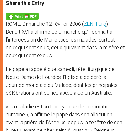
t
s
e
t
r
Share this Entry
s
e
b
t
e
A
n
o
e
p
g
o
r
p
e
k
ROME, Dimanche 12 février 2006 (
ZENIT.org
) –
r
Benoît XVI a affirmé ce dimanche qu’il confiait à
l’intercession de Marie tous les malades, surtout
ceux qui sont seuls, ceux qui vivent dans la misère et
ceux qui sont exclus.
Le pape a rappelé que samedi, fête liturgique de
Notre-Dame de Lourdes, l’Eglise a célébré la
Journée mondiale du Malade, dont les principales
célébrations ont eu lieu à Adelaïde en Australie.
« La maladie est un trait typique de la condition
humaine », a affirmé le pape dans son allocution
avant la prière de l’Angélus, depuis la fenêtre de son
bureau, avant de citer saint Augustin : « Seigneur,