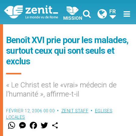
FR
MISSION
Benoît XVI prie pour les malades,
surtout ceux qui sont seuls et
exclus
« Le Christ est le «vrai» médecin de
l’humanité », affirme-t-il
FÉVRIER 12, 2006 00:00
ZENIT STAFF
EGLISES
LOCALES
W
M
F
T
S
h
e
a
w
h
a
s
c
i
a