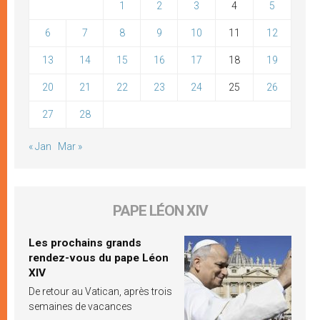
1
2
3
4
5
6
7
8
9
10
11
12
13
14
15
16
17
18
19
20
21
22
23
24
25
26
27
28
« Jan
Mar »
PAPE LÉON XIV
Les prochains grands
rendez-vous du pape Léon
XIV
De retour au Vatican, après trois
semaines de vacances