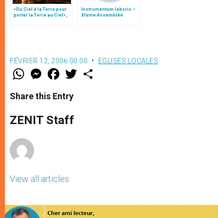
«Du Ciel à la Terre pour
Instrumentum laboris –
porter la Terre au Ciel»,
XIème Assemblée
par Mgr Francesco Follo
Générale Ordinaire du
Synode des Évêques
FÉVRIER 12, 2006 00:00
EGLISES LOCALES
W
M
F
T
S
h
e
a
w
h
a
s
c
i
a
t
s
e
t
r
Share this Entry
s
e
b
t
e
A
n
o
e
p
g
o
r
ZENIT Staff
p
e
k
r
View all articles