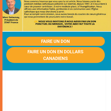
FAIRE UN DON
FAIRE UN DON EN DOLLARS
CANADIENS