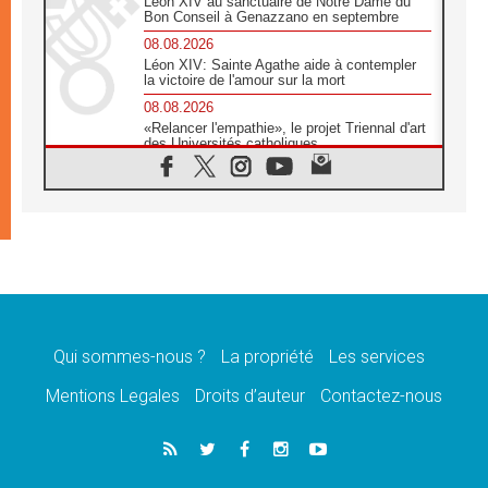
Léon XIV au sanctuaire de Notre Dame du
Bon Conseil à Genazzano en septembre
08.08.2026
Léon XIV: Sainte Agathe aide à contempler
la victoire de l'amour sur la mort
08.08.2026
«Relancer l'empathie», le projet Triennal d'art
des Universités catholiques
08.08.2026
Signis 2026, donner la parole aux religieuses
catholiques
08.08.2026
Au Bangladesh, l'Église accompagne les
Dalits sur le chemin de la dignité
07.08.2026
Philippines: le vicariat apostolique de
Calapan devient un diocèse
Qui sommes-nous ?
La propriété
Les services
07.08.2026
Congo-Brazzaville: le 15 août, entre solennité
Mentions Legales
Droits d’auteur
Contactez-nous
de l'Assomption et mémoire nationale
07.08.2026
«La paix commence par l'empathie» estime
le cardinal Parolin
07.08.2026