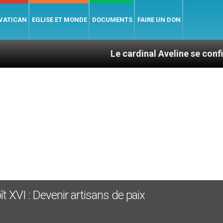
 VATICAN
EGLISE ET MONDE
DOCUMENTS
FAIRE UN DON
Le cardinal Aveline se confie : entre c
t XVI : Devenir artisans de paix