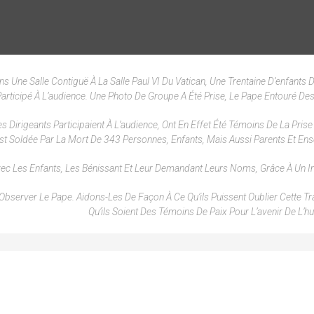
 Une Salle Contiguë À La Salle Paul VI Du Vatican, Une Trentaine D’enfants D
Participé À L’audience. Une Photo De Groupe A Été Prise, Le Pape Entouré Des
es Dirigeants Participaient À L’audience, Ont En Effet Été Témoins De La Pris
t Soldée Par La Mort De 343 Personnes, Enfants, Mais Aussi Parents Et Ens
vec Les Enfants, Les Bénissant Et Leur Demandant Leurs Noms, Grâce À Un In
 Observer Le Pape. Aidons-Les De Façon À Ce Qu’ils Puissent Oublier Cette Tr
Qu’ils Soient Des Témoins De Paix Pour L’avenir De L’hu