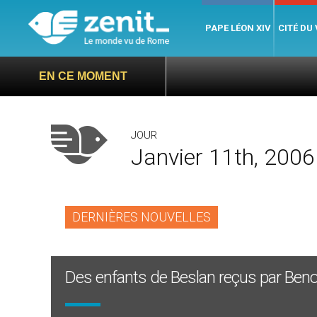
PAPE LÉON XIV
CITÉ DU
EN CE MOMENT
JOUR
Janvier 11th, 2006
DERNIÈRES NOUVELLES
Des enfants de Beslan reçus par Benoî