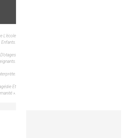
e L’école
 Enfants.
e D’otages
eignants.
terprète.
agédie Et
manité ».