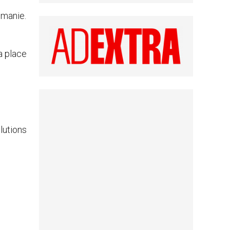
umanie.
a place
lutions