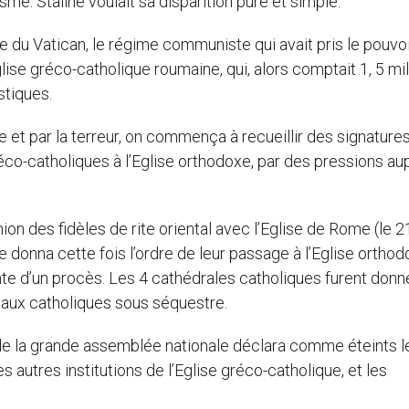
 Staline voulait sa disparition pure et simple.
e du Vatican, le régime communiste qui avait pris le pouvo
glise gréco-catholique roumaine, qui, alors comptait 1, 5 mil
stiques.
e et par la terreur, on commença à recueillir des signature
réco-catholiques à l’Eglise orthodoxe, par des pressions au
ion des fidèles de rite oriental avec l’Eglise de Rome (le 2
onna cette fois l’ordre de leur passage à l’Eglise orthod
nte d’un procès. Les 4 cathédrales catholiques furent don
itaux catholiques sous séquestre.
e la grande assemblée nationale déclara comme éteints l
 autres institutions de l’Eglise gréco-catholique, et les