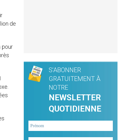
ir
lion de
s pour
près
S'ABONNER
1
GRATUITEMENT À
oxe.
NOTRE
nées
NEWSLETTER
QUOTIDIENNE
es