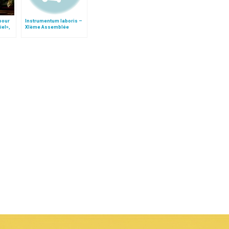
 pour
Instrumentum laboris –
iel»,
XIème Assemblée
Follo
Générale Ordinaire du
Synode des Évêques