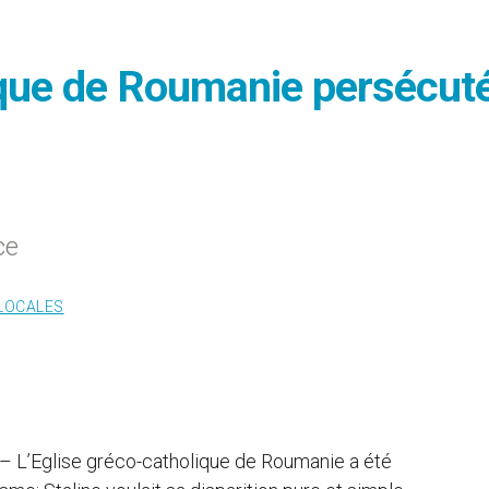
ique de Roumanie persécut
ce
 LOCALES
 – L’Eglise gréco-catholique de Roumanie a été