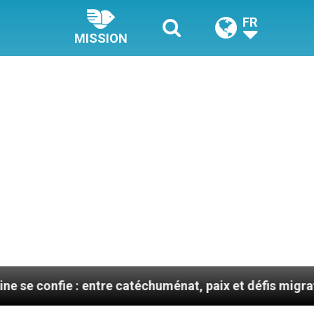
FR
MISSION
 : entre catéchuménat, paix et défis migratoires