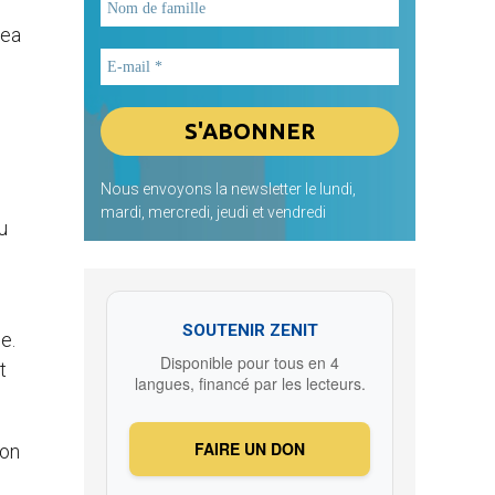
dea
Nous envoyons la newsletter le lundi,
mardi, mercredi, jeudi et vendredi
u
SOUTENIR ZENIT
e.
Disponible pour tous en 4
t
langues, financé par les lecteurs.
FAIRE UN DON
ion