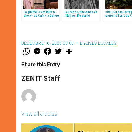
La guerre, c’est faire le
La France, fille aînée de
«Du Ciel à la Terre
choix « de Caïn », déplore
l’Eglise, 24e partie
porter la Terre au C
le pape François
par Mgr Francesco 
DÉCEMBRE 16, 2005 00:00
EGLISES LOCALES
W
M
F
T
S
h
e
a
w
h
a
s
c
i
a
t
s
e
t
r
Share this Entry
s
e
b
t
e
A
n
o
e
p
g
o
r
ZENIT Staff
p
e
k
r
View all articles