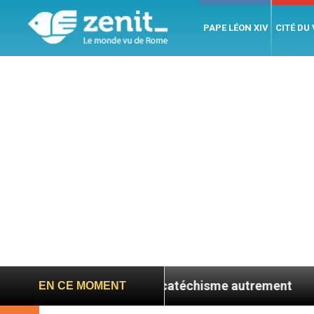
PAPE LÉON XIV
CITÉ DU
u Sud, faire du catéchisme autrement
L’hospit
EN CE MOMENT