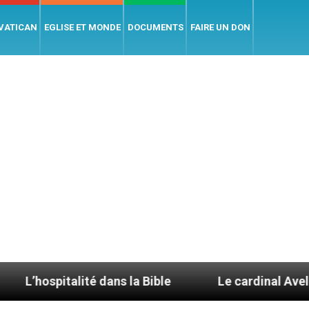
 VATICAN
EGLISE ET MONDE
DOCUMENTS
FAIRE UN DON
alité dans la Bible
Le cardinal Aveline se confie