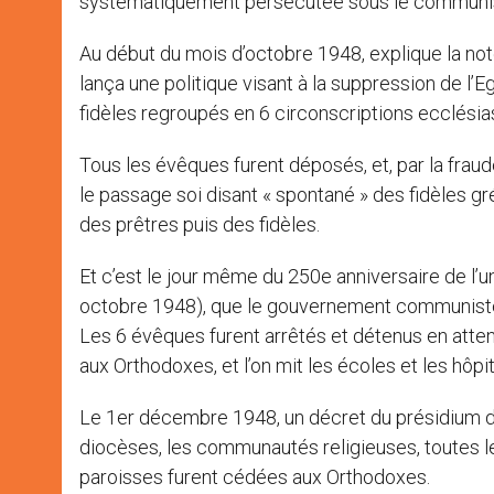
systématiquement persécutée sous le communisme:
Au début du mois d’octobre 1948, explique la not
lança une politique visant à la suppression de l’E
fidèles regroupés en 6 circonscriptions ecclésia
Tous les évêques furent déposés, et, par la fraud
le passage soi disant « spontané » des fidèles g
des prêtres puis des fidèles.
Et c’est le jour même du 250e anniversaire de l’un
octobre 1948), que le gouvernement communiste d
Les 6 évêques furent arrêtés et détenus en atte
aux Orthodoxes, et l’on mit les écoles et les hôp
Le 1er décembre 1948, un décret du présidium d
diocèses, les communautés religieuses, toutes les
paroisses furent cédées aux Orthodoxes.