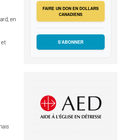
FAIRE UN DON EN DOLLARS
CANADIENS
tard, en
S’ABONNER
 et
e
mais