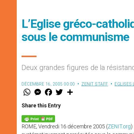
L’Eglise gréco-cathol
sous le communisme
Deux grandes figures de la résistan
DÉCEMBRE 16, 2005 00:00
ZENIT STAFF
EGLISES
W
M
F
T
S
h
e
a
w
h
a
s
c
i
a
t
s
e
t
r
Share this Entry
s
e
b
t
e
A
n
o
e
p
g
o
r
p
e
k
ROME, Vendredi 16 décembre 2005 (
ZENIT.org
)
r