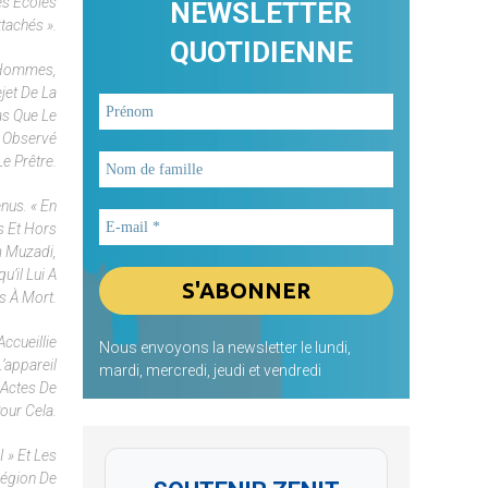
es Écoles
NEWSLETTER
ttachés ».
QUOTIDIENNE
s Hommes,
jet De La
as Que Le
t Observé
Le Prêtre.
nus. « En
s Et Hors
m Muzadi,
’il Lui A
s À Mort.
ccueillie
Nous envoyons la newsletter le lundi,
’appareil
mardi, mercredi, jeudi et vendredi
 Actes De
our Cela.
 » Et Les
Région De