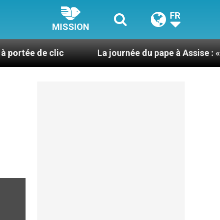
FR
MISSION
 clic
La journée du pape à Assise : « Allons-y ! Le