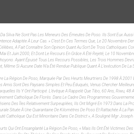
Da Silva Ne Sont Pas Les Meneurs Des Émeutes De Poso. Ils Sont Eux Aussi
ntence Adaptée À Leur Cas. » C’est En Ces Termes Que, Le 20 Novembre Der
lèbes, A Fait Connaître Son Opinion Quant Au Sort De Trois Catholiques 
i Et Juin 2000, Et Dont Le Recours En Grâce A Été Rejeté, Le 10 Novembre
dhoyono. Ayant Épuisé Tous Les Recours Possibles, Les Trois Hommes Devra
t, Même Si Aucune Date N’a Été Rendue Publique Quant À L’exécution De La 
re La Région De Poso, Marquée Par Des Heurts Meurtriers De 1998 À 2001 
 Amis Sont Des Paysans Simples Et Peu Éduqués, Venus Chercher Meilleur
uelles Ils Y Ont Participé. L’évêque A Rappelé Que Tibo, 60 Ans, Riwu, 48 A
joritairement Catholique De Florès. Dans Le Cadre Des Programmes Gouvernem
ésiens Des Îles Relativement Surpeuplées, Ils Ont Migré En 1973 Dans La Pr
urale Située À Une Quarantaine De Kilomètres De Poso Et Rattachée À La Par
é Catholique Qui Est Minoritaire Dans Ce District », A Souligné Mgr Joseph
eurts Qui Ont Ensanglanté La Région De Poso, « Mais Ils Ont Été Victimes De