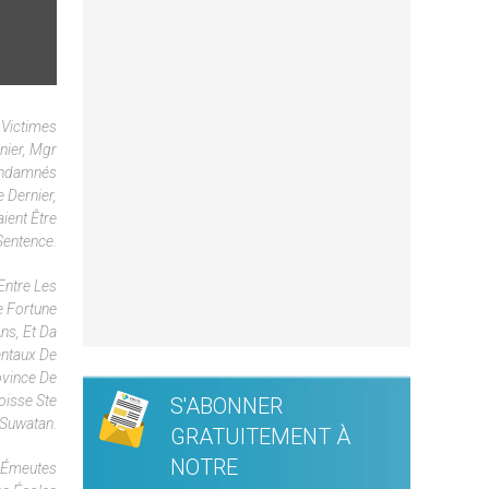
 Victimes
nier, Mgr
Condamnés
 Dernier,
ient Être
Sentence.
Entre Les
e Fortune
ns, Et Da
entaux De
ovince De
oisse Ste
S'ABONNER
 Suwatan.
GRATUITEMENT À
NOTRE
s Émeutes