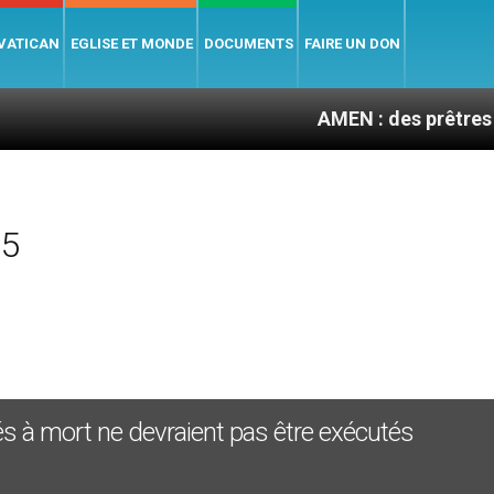
 VATICAN
EGLISE ET MONDE
DOCUMENTS
FAIRE UN DON
AMEN : des prêtres à portée de
05
s à mort ne devraient pas être exécutés