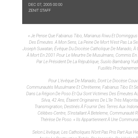
DEC 07, 2005 00:00
ZENIT STAFF
« Je Pense Que Fabianus Tibo, Marianus Riwu Et Dominggus 
Des Émeutes. A Mon Sens, La Peine De Mort N’est Pas La Se
Joseph Suwatan, Évêque Du Diocèse Catholique De Manado, À Cé
À Mort En 2001 Pour Le Meurtre De Musulmans, Commis En Ma
Par Le Président De La République, Susilo Bambang Yu
Fusillés Prochainemen
Pour L’évêque De Manado, Dont Le Diocèse Couv
Communautés Musulmane Et Chrétienne, Fabianus Tibo Et Ses
Dans La Région De Poso Et Qui Sont Victimes Des Émeutes Auxq
Silva, 42 Ans, Étaient Originaires De L’île Très Ma
Transmigration, Destinés À Fournir Des Terres Aux Indon
Célèbes-Centre, S’installant À Beteleme, Communauté R
Thérèse De Poso. « Ils Appartiennent À Une Communaut
Selon L’évêque, Les Catholiques N’ont Pas Pris Part Aux H