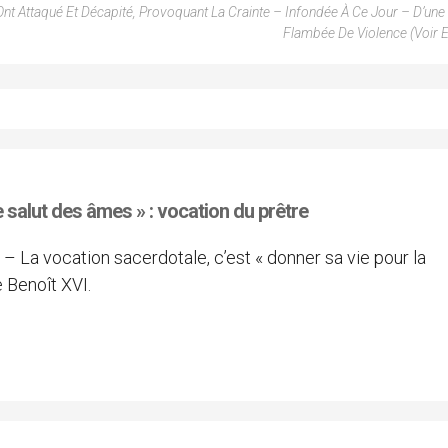
nt Attaqué Et Décapité, Provoquant La Crainte – Infondée À Ce Jour – D’une
Flambée De Violence (voir 
le salut des âmes » : vocation du prêtre
) – La vocation sacerdotale, c’est « donner sa vie pour la
e Benoît XVI.