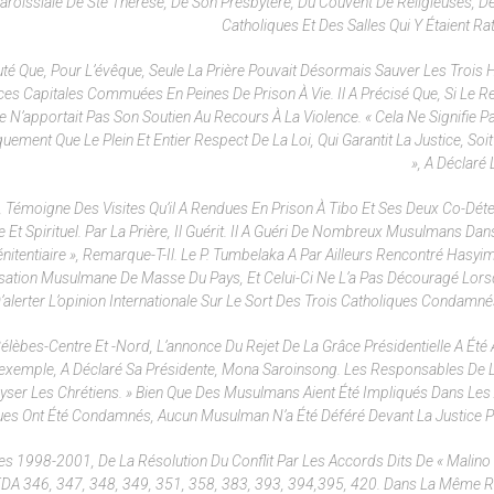
 Paroissiale De Ste Thérèse, De Son Presbytère, Du Couvent De Religieuses, D
Catholiques Et Des Salles Qui Y Étaient Ra
uté Que, Pour L’évêque, Seule La Prière Pouvait Désormais Sauver Les Troi
es Capitales Commuées En Peines De Prison À Vie. Il A Précisé Que, Si Le Re
se N’apportait Pas Son Soutien Au Recours À La Violence. « Cela Ne Signifie P
uement Que Le Plein Et Entier Respect De La Loi, Qui Garantit La Justice, Soi
», A Déclaré 
, Témoigne Des Visites Qu’il A Rendues En Prison À Tibo Et Ses Deux Co-Déte
e Et Spirituel. Par La Prière, Il Guérit. Il A Guéri De Nombreux Musulmans Dan
itentiaire », Remarque-T-Il. Le P. Tumbelaka A Par Ailleurs Rencontré Hasyi
sation Musulmane De Masse Du Pays, Et Celui-Ci Ne L’a Pas Découragé Lorsqu
D’alerter L’opinion Internationale Sur Le Sort Des Trois Catholiques Condamné
lèbes-Centre Et -Nord, L’annonce Du Rejet De La Grâce Présidentielle A Été A
’exemple, A Déclaré Sa Présidente, Mona Saroinsong. Les Responsables De L
alyser Les Chrétiens. » Bien Que Des Musulmans Aient Été Impliqués Dans Les
ques Ont Été Condamnés, Aucun Musulman N’a Été Déféré Devant La Justice P
 1998-2001, De La Résolution Du Conflit Par Les Accords Dits De « Malino I
 EDA 346, 347, 348, 349, 351, 358, 383, 393, 394,395, 420. Dans La Même 