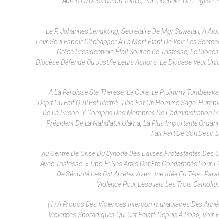
Après La Destruction Totale, Par Incendie, De L’église
Le P. Johannes Lengkong, Secrétaire De Mgr Suwatan, A Ajo
Leur Seul Espoir D’échapper À La Mort Étant De Voir Les Sentenc
Grâce Présidentielle Était Source De Tristesse, Le Diocè
Diocèse Défende Ou Justifie Leurs Actions. Le Diocèse Veut Uniq
A La Paroisse Ste Thérèse, Le Curé, Le P. Jimmy Tumbelaka
Dépit Du Fait Qu’il Est Illettré, Tibo Est Un Homme Sage, Humbl
De La Prison, Y Compris Des Membres De L’administration Pén
Président De La Nahdlatul Ulama, La Plus Importante Organi
Fait Part De Son Désir 
Au Centre De Crise Du Synode Des Eglises Protestantes Des Cé
Avec Tristesse. « Tibo Et Ses Amis Ont Été Condamnés Pour L
De Sécurité Les Ont Arrêtés Avec Une Idée En Tête : Par
Violence Pour Lesquels Les Trois Catholi
(1) A Propos Des Violences Intercommunautaires Des Années
Violences Sporadiques Qui Ont Éclaté Depuis À Poso, Voir