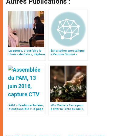
Autres Publications :
La guerre, c’est faire le
Exhortation apostolique
choix « de Caïn », déplore
« Verbum Domini »
le pape François
PAM: « Eradiquer la faim,
«Du Ciel à la Terre pour
c’est possible »: le pape
porter la Terre au Ciel»,
François demande des
par Mgr Francesco Follo
« héros »