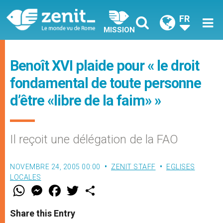
FR
MISSION
Benoît XVI plaide pour « le droit
fondamental de toute personne
d’être «libre de la faim» »
Il reçoit une délégation de la FAO
NOVEMBRE 24, 2005 00:00
ZENIT STAFF
EGLISES
LOCALES
W
M
F
T
S
h
e
a
w
h
a
s
c
i
a
t
s
e
t
r
Share this Entry
s
e
b
t
e