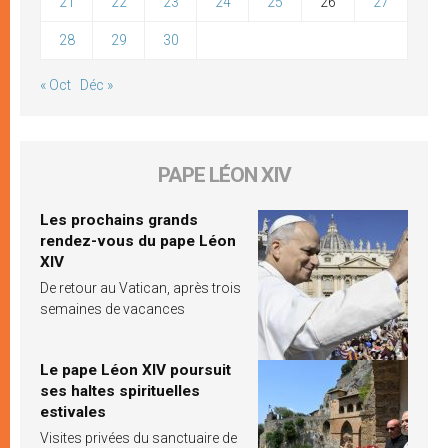
21
22
23
24
25
26
27
28
29
30
« Oct
Déc »
PAPE LÉON XIV
Les prochains grands
rendez-vous du pape Léon
XIV
De retour au Vatican, après trois
semaines de vacances
Le pape Léon XIV poursuit
ses haltes spirituelles
estivales
Visites privées du sanctuaire de