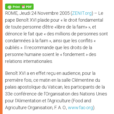
A
n
o
e
p
g
o
r
p
e
k
ROME, Jeudi 24 Novembre 2005 (
ZENIT.org
) – Le
r
pape Benoît XVI plaide pour « le droit fondamental
de toute personne d’être «libre de la faim» », et
dénonce le fait que « des millions de personnes sont
condamnées à la faim », ainsi que les conflits «
oubliés ». Il recommande que les droits de la
personne humaine soient le « fondement » des
relations internationales.
Benoît XVI a en effet reçu en audience, pour la
première fois, ce matin en la salle Clémentine du
palais apostolique du Vatican, les participants de la
33e conférence de l’Organisation des Nations Unies
pour l’Alimentation et l’Agriculture (Food and
Agriculture Organisation, F. A. O.,
www.fao.org
).