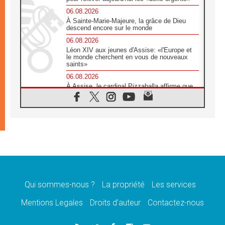
06.08.2026
À Sainte-Marie-Majeure, la grâce de Dieu
descend encore sur le monde
06.08.2026
Léon XIV aux jeunes d'Assise: «l'Europe et
le monde cherchent en vous de nouveaux
saints»
06.08.2026
À Assise, le cardinal Pizzaballa affirme que
«les chrétiens veulent la paix»
06.08.2026
Au Mexique, le cardinal Parolin invite à être
aux côtés des marginalisées
06.08.2026
À Assise, le Pape invite les jeunes à
«construire la civilisation de l'amour»
05.08.2026
La visite du Pape en Argentine portera «un
message de paix et de dignité humaine»
Qui sommes-nous ?
La propriété
Les services
05.08.2026
Mentions Legales
Droits d’auteur
Contactez-nous
«La visite du Pape en Uruguay renforcera
l'espérance» affirme Mgr Tróccoli
05.08.2026