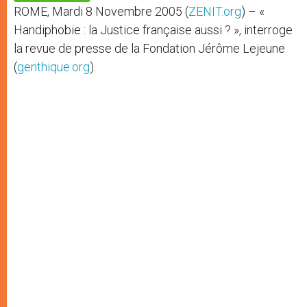
p
e
k
ROME, Mardi 8 Novembre 2005 (
ZENIT.org
) – «
r
Handiphobie : la Justice française aussi ? », interroge
la revue de presse de la Fondation Jérôme Lejeune
(
genthique.org
).