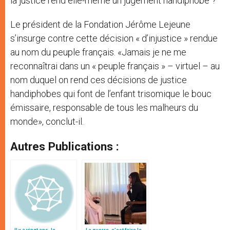
la justice rend elle-même un jugement handiphobe ?
Le président de la Fondation Jérôme Lejeune
s’insurge contre cette décision « d’injustice » rendue
au nom du peuple français. «Jamais je ne me
reconnaîtrai dans un « peuple français » – virtuel – au
nom duquel on rend ces décisions de justice
handiphobes qui font de l’enfant trisomique le bouc
émissaire, responsable de tous les malheurs du
monde», conclut-il.
Autres Publications :
Il y a vingt ans, le
La guerre, c’est faire le