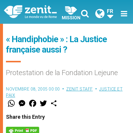
FR
MISSION
« Handiphobie » : La Justice
française aussi ?
Protestation de la Fondation Lejeune
NOVEMBRE 08, 2005 00:00
ZENIT STAFF
JUSTICE ET
PAIX
W
M
F
T
S
h
e
a
w
h
a
s
c
i
a
t
s
e
t
r
Share this Entry
s
e
b
t
e
A
n
o
e
p
g
o
r