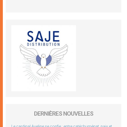
DERNIÈRES NOUVELLES
Le cardinal Aveline se confie : entre catéchuménat, paix et