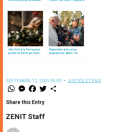
victimes
le pape François
«Du Ciel à la Terre pour
Répondre à la crise
porter la Terre au Ciel»,
migratoire, avec « le
par Mgr Francesco Follo
style de l’humanité »!
(texte complet)
SEPTEMBRE 12, 2005 00:00
JUSTICE ET PAIX
W
M
F
T
S
h
e
a
w
h
a
s
c
i
a
t
s
e
t
r
Share this Entry
s
e
b
t
e
A
n
o
e
p
g
o
r
ZENIT Staff
p
e
k
r