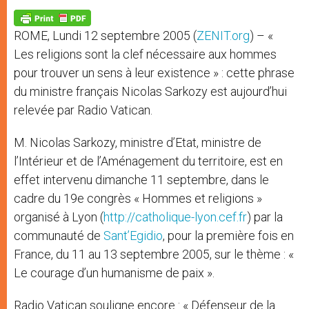
A
n
o
e
p
g
o
r
p
e
k
ROME, Lundi 12 septembre 2005 (
ZENIT.org
) – «
r
Les religions sont la clef nécessaire aux hommes
pour trouver un sens à leur existence » : cette phrase
du ministre français Nicolas Sarkozy est aujourd’hui
relevée par Radio Vatican.
M. Nicolas Sarkozy, ministre d’Etat, ministre de
l’Intérieur et de l’Aménagement du territoire, est en
effet intervenu dimanche 11 septembre, dans le
cadre du 19e congrès « Hommes et religions »
organisé à Lyon (
http://catholique-lyon.cef.fr
) par la
communauté de
Sant’Egidio
, pour la première fois en
France, du 11 au 13 septembre 2005, sur le thème : «
Le courage d’un humanisme de paix ».
Radio Vatican souligne encore : « Défenseur de la