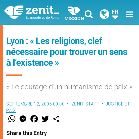
FR
MISSION
Lyon : « Les religions, clef
nécessaire pour trouver un sens
à l’existence »
« Le courage d’un humanisme de paix »
SEPTEMBRE 12, 2005 00:00
ZENIT STAFF
JUSTICE ET
PAIX
W
M
F
T
S
h
e
a
w
h
a
s
c
i
a
t
s
e
t
r
Share this Entry
s
e
b
t
e