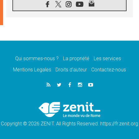
07.08.2026
1ère Conférence continentale sur l'éducation
catholique en Afrique
07.08.2026
Un logo symbolique pour la venue du Pape
en France
07.08.2026
Cardinal Rossi: «La venue du Pape Léon en
Argentine est un hommage à François»
Qui sommes-nous ?
La propriété
Les services
07.08.2026
Hiroshima et Nagasaki, 81 ans après,
Mentions Legales
Droits d’auteur
Contactez-nous
lancement des «dix jours de prière pour la
paix»
06.08.2026
Préparatifs des JMJ 2027 à Séoul: «c'est
passionnant et l'impatience est immense!»
06.08.2026
Chrétiens et confucéens: respect et sagesse
pour relever les «défis urgents»
Copyright © 2026 ZENIT. All Rights Reserved. https://fr.zenit.org