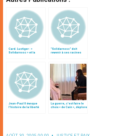
Card. Lustiger : «
"Solidarnosc" doit
Solidarnosc » et la
revenir à ses racines
pensée chrétienne
Jean-Paul II évoque
La guerre, c’est faire le
l’histoire de la liberté
choix « de Caïn », déplore
polonaise et de
le pape François
Solidarnosc
AOÛT 30, 2005 00:00
JUSTICE ET PAIX