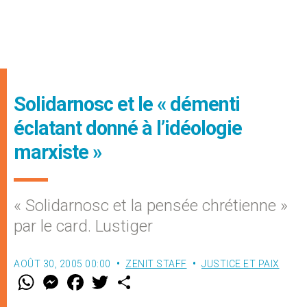
Solidarnosc et le « démenti
éclatant donné à l’idéologie
marxiste »
« Solidarnosc et la pensée chrétienne »
par le card. Lustiger
AOÛT 30, 2005 00:00
ZENIT STAFF
JUSTICE ET PAIX
W
M
F
T
S
h
e
a
w
h
a
s
c
i
a