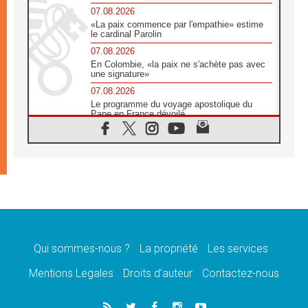
07.08.2026
«La paix commence par l'empathie» estime
le cardinal Parolin
07.08.2026
En Colombie, «la paix ne s'achète pas avec
une signature»
07.08.2026
Le programme du voyage apostolique du
Pape en France dévoilé
07.08.2026
1ère Conférence continentale sur l'éducation
catholique en Afrique
07.08.2026
Un logo symbolique pour la venue du Pape
en France
07.08.2026
Cardinal Rossi: «La venue du Pape Léon en
Argentine est un hommage à François»
Qui sommes-nous ?
La propriété
Les services
07.08.2026
Hiroshima et Nagasaki, 81 ans après,
Mentions Legales
Droits d’auteur
Contactez-nous
lancement des «dix jours de prière pour la
paix»
06.08.2026