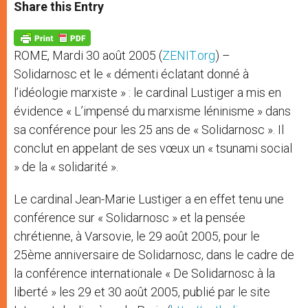
t
s
e
t
r
Share this Entry
s
e
b
t
e
A
n
o
e
p
g
o
r
p
e
k
ROME, Mardi 30 août 2005 (
ZENIT.org
) –
r
Solidarnosc et le « démenti éclatant donné à
l’idéologie marxiste » : le cardinal Lustiger a mis en
évidence « L’impensé du marxisme léninisme » dans
sa conférence pour les 25 ans de « Solidarnosc ». Il
conclut en appelant de ses vœux un « tsunami social
» de la « solidarité ».
Le cardinal Jean-Marie Lustiger a en effet tenu une
conférence sur « Solidarnosc » et la pensée
chrétienne, à Varsovie, le 29 août 2005, pour le
25ème anniversaire de Solidarnosc, dans le cadre de
la conférence internationale « De Solidarnosc à la
liberté » les 29 et 30 août 2005, publié par le site