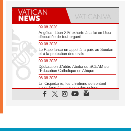
09.08.2026
Angélus: Léon XIV exhorte à la foi en Dieu
dépouillée de tout orgueil
09.08.2026
Le Pape lance un appel à la paix au Soudan
et à la protection des civils
09.08.2026
Déclaration d'Addis-Abeba du SCEAM sur
l'Éducation Catholique en Afrique
08.08.2026
En Cisjordanie, les chrétiens se sentent
seuls face à la violence des colons
08.08.2026
Léon XIV au sanctuaire de Notre Dame du
Bon Conseil à Genazzano en septembre
08.08.2026
Léon XIV: Sainte Agathe aide à contempler
la victoire de l'amour sur la mort
08.08.2026