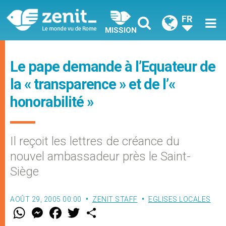
FR
MISSION
Le pape demande à l’Equateur de
la « transparence » et de l’«
honorabilité »
Il reçoit les lettres de créance du
nouvel ambassadeur près le Saint-
Siège
AOÛT 29, 2005 00:00
ZENIT STAFF
EGLISES LOCALES
W
M
F
T
S
h
e
a
w
h
a
s
c
i
a