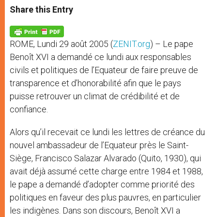
t
s
e
t
r
Share this Entry
s
e
b
t
e
A
n
o
e
p
g
o
r
p
e
k
ROME, Lundi 29 août 2005 (
ZENIT.org
) – Le pape
r
Benoît XVI a demandé ce lundi aux responsables
civils et politiques de l’Equateur de faire preuve de
transparence et d’honorabilité afin que le pays
puisse retrouver un climat de crédibilité et de
confiance.
Alors qu’il recevait ce lundi les lettres de créance du
nouvel ambassadeur de l’Equateur près le Saint-
Siège, Francisco Salazar Alvarado (Quito, 1930), qui
avait déjà assumé cette charge entre 1984 et 1988,
le pape a demandé d’adopter comme priorité des
politiques en faveur des plus pauvres, en particulier
les indigènes.
Dans son discours, Benoît XVI a