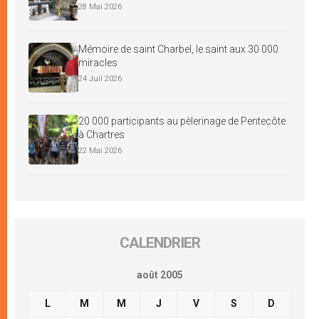
28 Mai 2026
Mémoire de saint Charbel, le saint aux 30 000
miracles
24 Juil 2026
20 000 participants au pèlerinage de Pentecôte
à Chartres
22 Mai 2026
CALENDRIER
août 2005
L
M
M
J
V
S
D