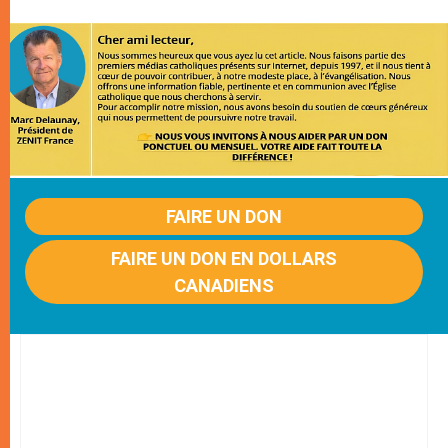
FAIRE UN DON
FAIRE UN DON EN DOLLARS
CANADIENS