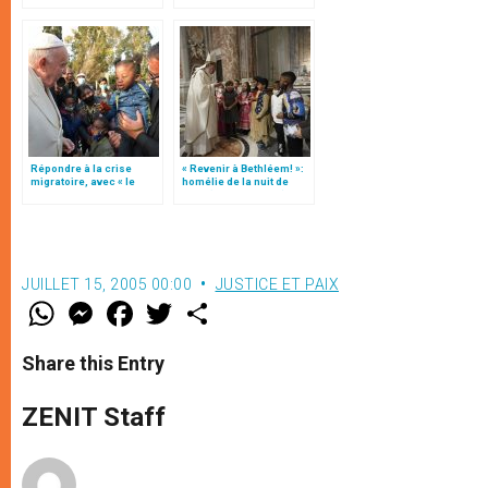
Répondre à la crise
« Revenir à Bethléem! »:
migratoire, avec « le
homélie de la nuit de
style de l’humanité »!
Noël (texte complet)
(texte complet)
JUILLET 15, 2005 00:00
JUSTICE ET PAIX
W
M
F
T
S
h
e
a
w
h
a
s
c
i
a
t
s
e
t
r
Share this Entry
s
e
b
t
e
A
n
o
e
p
g
o
r
ZENIT Staff
p
e
k
r