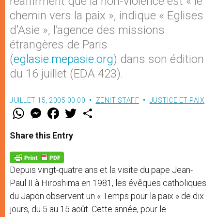
réaffirment que la non-violence est « le
chemin vers la paix », indique « Eglises
d’Asie », l’agence des missions
étrangères de Paris
(
eglasie.mepasie.org
) dans son édition
du 16 juillet (EDA 423).
JUILLET 15, 2005 00:00
ZENIT STAFF
JUSTICE ET PAIX
W
M
F
T
S
h
e
a
w
h
a
s
c
i
a
t
s
e
t
r
Share this Entry
s
e
b
t
e
A
n
o
e
p
g
o
r
p
e
k
Depuis vingt-quatre ans et la visite du pape Jean-
r
Paul II à Hiroshima en 1981, les évêques catholiques
du Japon observent un « Temps pour la paix » de dix
jours, du 5 au 15 août. Cette année, pour le