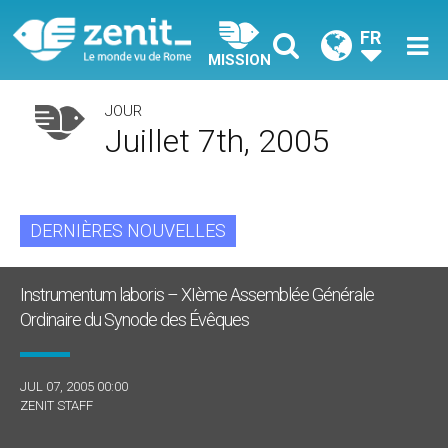
FR
MISSION
JOUR
Juillet 7th, 2005
DERNIÈRES NOUVELLES
Instrumentum laboris – XIème Assemblée Générale
Ordinaire du Synode des Évêques
JUL 07, 2005 00:00
ZENIT STAFF