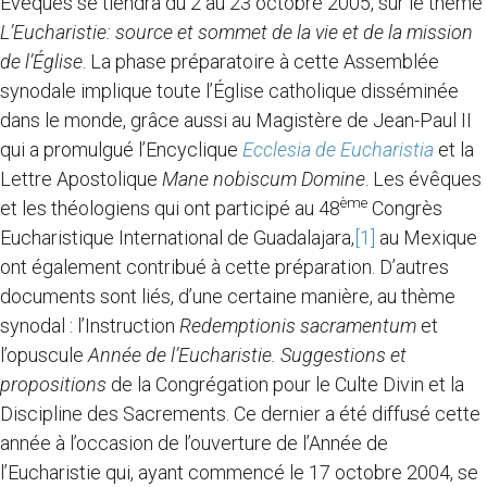
Évêques se tiendra du 2 au 23 octobre 2005, sur le thème
L’Eucharistie: source et sommet de la vie et de la mission
de l’Église
. La phase préparatoire à cette Assemblée
synodale implique toute l’Église catholique disséminée
dans le monde, grâce aussi au Magistère de Jean-Paul II
qui a promulgué l’Encyclique
Ecclesia de Eucharistia
et la
Lettre Apostolique
Mane nobiscum Domine
. Les évêques
ème
et les théologiens qui ont participé au 48
Congrès
Eucharistique International de Guadalajara,
[1]
au Mexique
ont également contribué à cette préparation. D’autres
documents sont liés, d’une certaine manière, au thème
synodal : l’Instruction
Redemptionis sacramentum
et
l’opuscule
Année de l’Eucharistie. Suggestions et
propositions
de la Congrégation pour le Culte Divin et la
Discipline des Sacrements. Ce dernier a été diffusé cette
année à l’occasion de l’ouverture de l’Année de
l’Eucharistie qui, ayant commencé le 17 octobre 2004, se