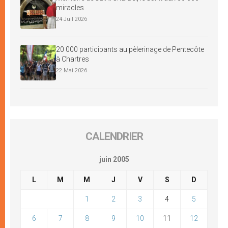
miracles
24 Juil 2026
20 000 participants au pèlerinage de Pentecôte
à Chartres
22 Mai 2026
CALENDRIER
juin 2005
L
M
M
J
V
S
D
1
2
3
4
5
6
7
8
9
10
11
12