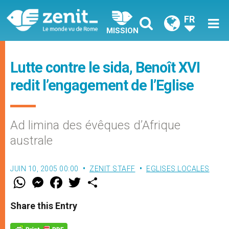
FR
MISSION
Lutte contre le sida, Benoît XVI
redit l’engagement de l’Eglise
Ad limina des évêques d’Afrique
australe
JUIN 10, 2005 00:00
ZENIT STAFF
EGLISES LOCALES
W
M
F
T
S
h
e
a
w
h
a
s
c
i
a
t
s
e
t
r
Share this Entry
s
e
b
t
e
A
n
o
e
p
g
o
r