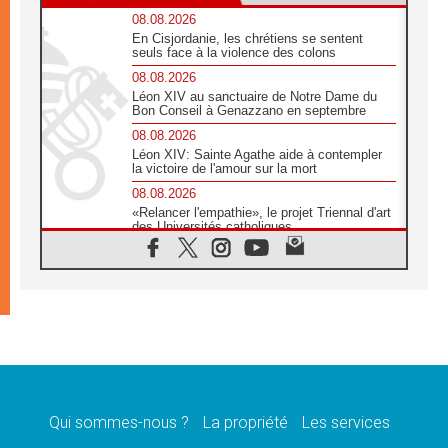
08.08.2026
En Cisjordanie, les chrétiens se sentent
seuls face à la violence des colons
08.08.2026
Léon XIV au sanctuaire de Notre Dame du
Bon Conseil à Genazzano en septembre
08.08.2026
Léon XIV: Sainte Agathe aide à contempler
la victoire de l'amour sur la mort
08.08.2026
«Relancer l'empathie», le projet Triennal d'art
des Universités catholiques
08.08.2026
Signis 2026, donner la parole aux religieuses
catholiques
08.08.2026
Au Bangladesh, l'Église accompagne les
Dalits sur le chemin de la dignité
07.08.2026
Philippines: le vicariat apostolique de
Calapan devient un diocèse
Qui sommes-nous ?
La propriété
Les services
07.08.2026
Congo-Brazzaville: le 15 août, entre solennité