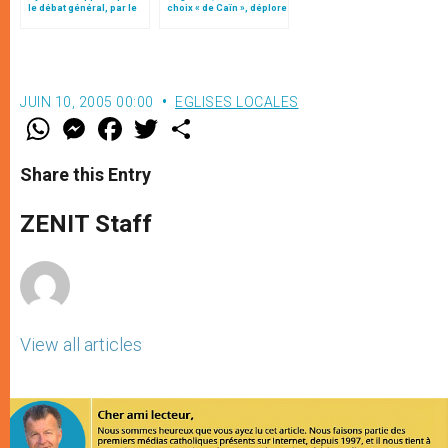
le débat général, par le
choix « de Caïn », déplore
cardinal Turkson
le pape François
JUIN 10, 2005 00:00
EGLISES LOCALES
W
M
F
T
S
h
e
a
w
h
a
s
c
i
a
t
s
e
t
r
Share this Entry
s
e
b
t
e
A
n
o
e
p
g
o
r
ZENIT Staff
p
e
k
r
View all articles