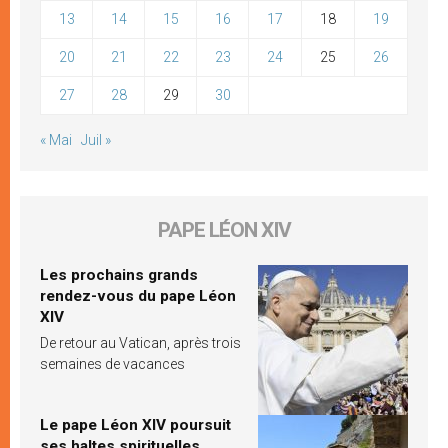
13
14
15
16
17
18
19
20
21
22
23
24
25
26
27
28
29
30
« Mai
Juil »
PAPE LÉON XIV
Les prochains grands
rendez-vous du pape Léon
XIV
De retour au Vatican, après trois
semaines de vacances
Le pape Léon XIV poursuit
ses haltes spirituelles