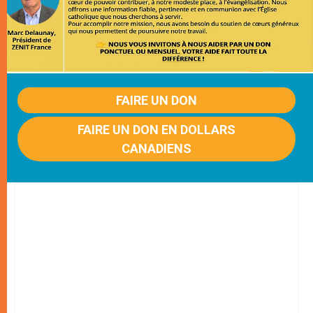
FAIRE UN DON
FAIRE UN DON EN DOLLARS
CANADIENS