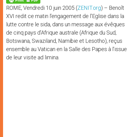
p
e
k
ROME, Vendredi 10 juin 2005 (
ZENIT.org
) – Benoît
r
XVI redit ce matin l’engagement de l’Eglise dans la
lutte contre le sida, dans un message aux évêques
de cinq pays d’Afrique australe (Afrique du Sud,
Botswana, Swaziland, Namibie et Lesotho), reçus
ensemble au Vatican en la Salle des Papes à l’issue
de leur visite ad limina.