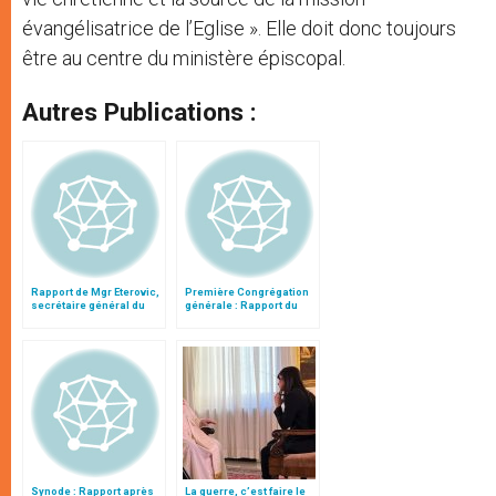
évangélisatrice de l’Eglise ». Elle doit donc toujours
être au centre du ministère épiscopal.
Autres Publications :
Rapport de Mgr Eterovic,
Première Congrégation
secrétaire général du
générale : Rapport du
synode
cardinal Turkson
Synode : Rapport après
La guerre, c’est faire le