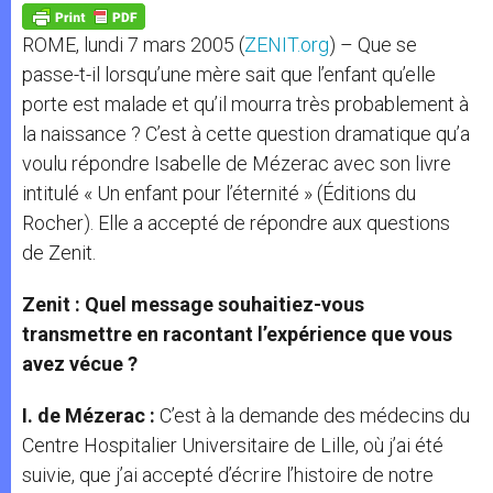
p
g
o
r
p
e
k
ROME, lundi 7 mars 2005 (
ZENIT.org
) – Que se
r
passe-t-il lorsqu’une mère sait que l’enfant qu’elle
porte est malade et qu’il mourra très probablement à
la naissance ? C’est à cette question dramatique qu’a
voulu répondre Isabelle de Mézerac avec son livre
intitulé « Un enfant pour l’éternité » (Éditions du
Rocher). Elle a accepté de répondre aux questions
de Zenit.
Zenit : Quel message souhaitiez-vous
transmettre en racontant l’expérience que vous
avez vécue ?
I. de Mézerac :
C’est à la demande des médecins du
Centre Hospitalier Universitaire de Lille, où j’ai été
suivie, que j’ai accepté d’écrire l’histoire de notre