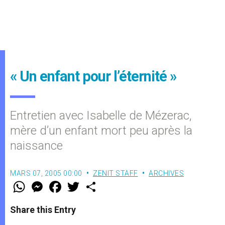
« Un enfant pour l’éternité »
Entretien avec Isabelle de Mézerac,
mère d’un enfant mort peu après la
naissance
MARS 07, 2005 00:00
ZENIT STAFF
ARCHIVES
W
M
F
T
S
h
e
a
w
h
a
s
c
i
a
t
s
e
t
r
Share this Entry
s
e
b
t
e
A
n
o
e