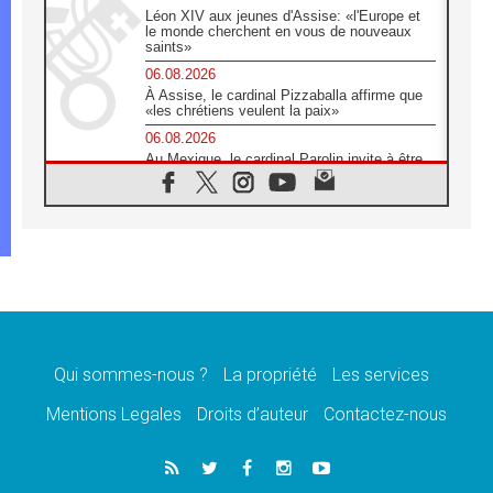
Léon XIV aux jeunes d'Assise: «l'Europe et
le monde cherchent en vous de nouveaux
saints»
06.08.2026
À Assise, le cardinal Pizzaballa affirme que
«les chrétiens veulent la paix»
06.08.2026
Au Mexique, le cardinal Parolin invite à être
aux côtés des marginalisées
06.08.2026
À Assise, le Pape invite les jeunes à
«construire la civilisation de l'amour»
05.08.2026
La visite du Pape en Argentine portera «un
message de paix et de dignité humaine»
05.08.2026
«La visite du Pape en Uruguay renforcera
l'espérance» affirme Mgr Tróccoli
Qui sommes-nous ?
La propriété
Les services
05.08.2026
Mentions Legales
Droits d’auteur
Contactez-nous
Le nonce en Ukraine: «Il est inquiétant
d'entendre ceux qui bénissent la guerre»
05.08.2026
Léon XIV au Pérou, une lueur d'espoir pour