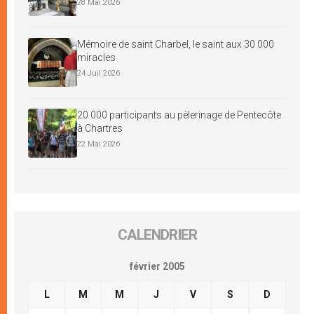
28 Mai 2026
Mémoire de saint Charbel, le saint aux 30 000
miracles
24 Juil 2026
20 000 participants au pèlerinage de Pentecôte
à Chartres
22 Mai 2026
CALENDRIER
février 2005
L
M
M
J
V
S
D