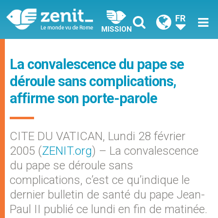
FR
MISSION
La convalescence du pape se
déroule sans complications,
affirme son porte-parole
CITE DU VATICAN, Lundi 28 février
2005 (
ZENIT.org
) – La convalescence
du pape se déroule sans
complications, c’est ce qu’indique le
dernier bulletin de santé du pape Jean-
Paul II publié ce lundi en fin de matinée.