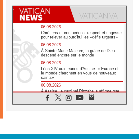
06.08.2026
Chrétiens et confucéens: respect et sagesse
pour relever aujourd'hui les «défis urgents»
06.08.2026
À Sainte-Marie-Majeure, la grâce de Dieu
descend encore sur le monde
06.08.2026
Léon XIV aux jeunes d'Assise: «l'Europe et
le monde cherchent en vous de nouveaux
saints»
06.08.2026
À Assise, le cardinal Pizzaballa affirme que
«les chrétiens veulent la paix»
06.08.2026
Au Mexique, le cardinal Parolin invite à être
aux côtés des marginalisées
06.08.2026
À Assise, le Pape invite les jeunes à
«construire la civilisation de l'amour»