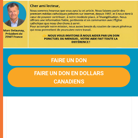
FAIRE UN DON
FAIRE UN DON EN DOLLARS
CANADIENS