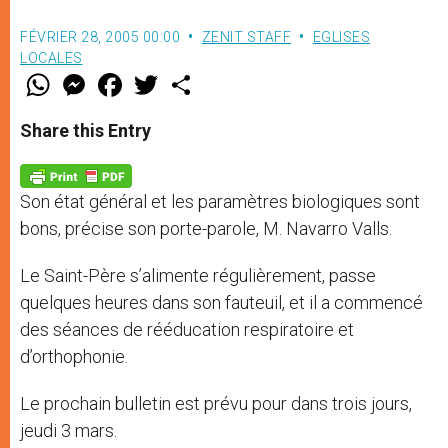
FÉVRIER 28, 2005 00:00
ZENIT STAFF
EGLISES
LOCALES
W
M
F
T
S
h
e
a
w
h
a
s
c
i
a
t
s
e
t
r
Share this Entry
s
e
b
t
e
A
n
o
e
p
g
o
r
p
e
k
Son état général et les paramètres biologiques sont
r
bons, précise son porte-parole, M. Navarro Valls.
Le Saint-Père s’alimente régulièrement, passe
quelques heures dans son fauteuil, et il a commencé
des séances de rééducation respiratoire et
d’orthophonie.
Le prochain bulletin est prévu pour dans trois jours,
jeudi 3 mars.