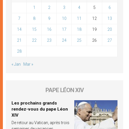
1
2
3
4
5
6
7
8
9
10
11
12
13
14
15
16
17
18
19
20
21
22
23
24
25
26
27
28
« Jan
Mar »
PAPE LÉON XIV
Les prochains grands
rendez-vous du pape Léon
XIV
De retour au Vatican, après trois
semaines de vacances