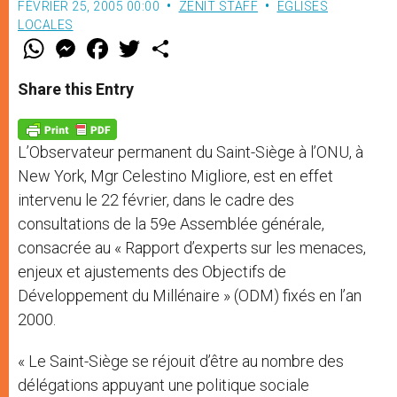
FÉVRIER 25, 2005 00:00
ZENIT STAFF
EGLISES
LOCALES
W
M
F
T
S
h
e
a
w
h
a
s
c
i
a
t
s
e
t
r
Share this Entry
s
e
b
t
e
A
n
o
e
p
g
o
r
p
e
k
L’Observateur permanent du Saint-Siège à l’ONU, à
r
New York, Mgr Celestino Migliore, est en effet
intervenu le 22 février, dans le cadre des
consultations de la 59e Assemblée générale,
consacrée au « Rapport d’experts sur les menaces,
enjeux et ajustements des Objectifs de
Développement du Millénaire » (ODM) fixés en l’an
2000.
« Le Saint-Siège se réjouit d’être au nombre des
délégations appuyant une politique sociale