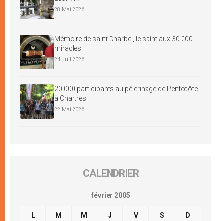
28 Mai 2026
Mémoire de saint Charbel, le saint aux 30 000
miracles
24 Juil 2026
20 000 participants au pèlerinage de Pentecôte
à Chartres
22 Mai 2026
CALENDRIER
février 2005
L
M
M
J
V
S
D