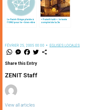
Le Saint-Siège plaide à
« Fratelli tutti »: le texte
l’ONU pour le « bien-être
complet de la 3e
global » des enfants
encyclique du pape
François
FÉVRIER 25, 2005 00:00
EGLISES LOCALES
W
M
F
T
S
h
e
a
w
h
a
s
c
i
a
t
s
e
t
r
Share this Entry
s
e
b
t
e
A
n
o
e
p
g
o
r
ZENIT Staff
p
e
k
r
View all articles