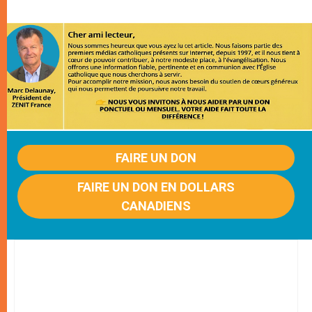
FAIRE UN DON
FAIRE UN DON EN DOLLARS
CANADIENS