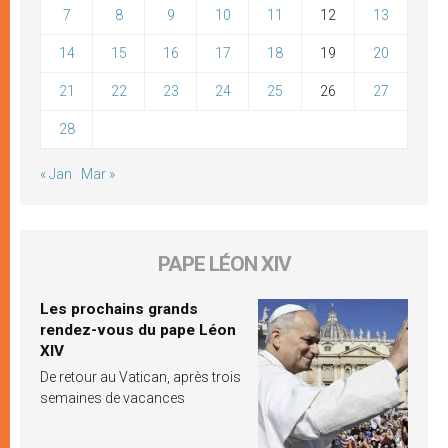
7
8
9
10
11
12
13
14
15
16
17
18
19
20
21
22
23
24
25
26
27
28
« Jan
Mar »
PAPE LÉON XIV
Les prochains grands
rendez-vous du pape Léon
XIV
De retour au Vatican, après trois
semaines de vacances