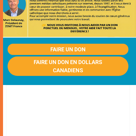
FAIRE UN DON
FAIRE UN DON EN DOLLARS
CANADIENS