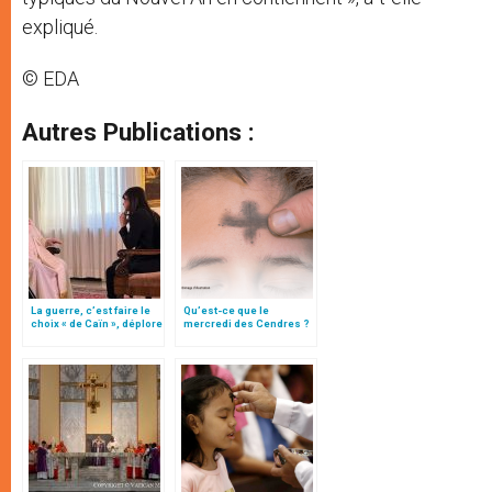
expliqué.
© EDA
Autres Publications :
La guerre, c’est faire le
Qu’est-ce que le
choix « de Caïn », déplore
mercredi des Cendres ?
le pape François