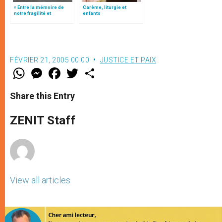
« Entre la mémoire de
Carême, liturgie et
notre fragilité et
enfants
l’espérance »
FÉVRIER 21, 2005 00:00
JUSTICE ET PAIX
W
M
F
T
S
h
e
a
w
h
a
s
c
i
a
t
s
e
t
r
Share this Entry
s
e
b
t
e
A
n
o
e
p
g
o
r
ZENIT Staff
p
e
k
r
View all articles