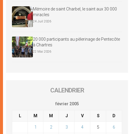
Mémoire de saint Charbel, le saint aux 30 000
miracles
24 Juil 2026
20 000 participants au pèlerinage de Pentecôte
à Chartres
22 Mai 2026
CALENDRIER
février 2005
L
M
M
J
V
S
D
1
2
3
4
5
6