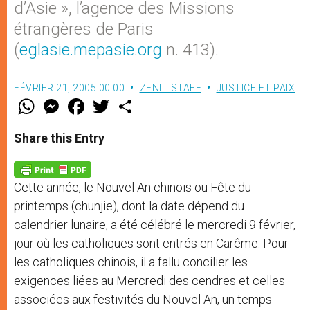
d’Asie », l’agence des Missions
étrangères de Paris
(
eglasie.mepasie.org
n. 413).
FÉVRIER 21, 2005 00:00
ZENIT STAFF
JUSTICE ET PAIX
W
M
F
T
S
h
e
a
w
h
a
s
c
i
a
t
s
e
t
r
Share this Entry
s
e
b
t
e
A
n
o
e
p
g
o
r
p
e
k
Cette année, le Nouvel An chinois ou Fête du
r
printemps (chunjie), dont la date dépend du
calendrier lunaire, a été célébré le mercredi 9 février,
jour où les catholiques sont entrés en Carême. Pour
les catholiques chinois, il a fallu concilier les
exigences liées au Mercredi des cendres et celles
associées aux festivités du Nouvel An, un temps