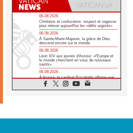
06.08.2026
Chrétiens et confucéens: respect et sagesse
pour relever aujourd'hui les «défis urgents»
06.08.2026
À Sainte-Marie-Majeure, la grâce de Dieu
descend encore sur le monde
06.08.2026
Léon XIV aux jeunes d'Assise: «l'Europe et
le monde cherchent en vous de nouveaux
saints»
06.08.2026
À Assise, le cardinal Pizzaballa affirme que
«les chrétiens veulent la paix»
06.08.2026
Au Mexique, le cardinal Parolin invite à être
aux côtés des marginalisées
06.08.2026
À Assise, le Pape invite les jeunes à
«construire la civilisation de l'amour»
05.08.2026
La visite du Pape en Argentine portera «un