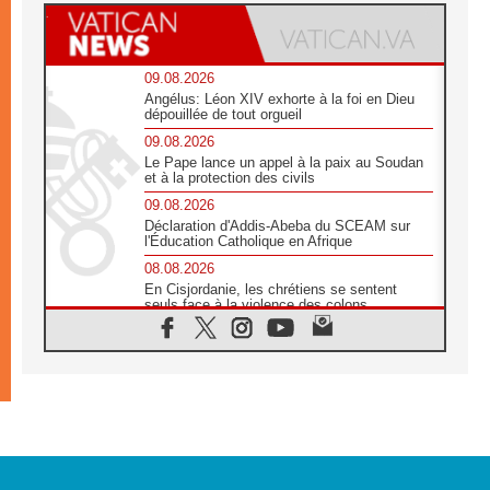
09.08.2026
Angélus: Léon XIV exhorte à la foi en Dieu
dépouillée de tout orgueil
09.08.2026
Le Pape lance un appel à la paix au Soudan
et à la protection des civils
09.08.2026
Déclaration d'Addis-Abeba du SCEAM sur
l'Éducation Catholique en Afrique
08.08.2026
En Cisjordanie, les chrétiens se sentent
seuls face à la violence des colons
08.08.2026
Léon XIV au sanctuaire de Notre Dame du
Bon Conseil à Genazzano en septembre
08.08.2026
Léon XIV: Sainte Agathe aide à contempler
la victoire de l'amour sur la mort
08.08.2026
«Relancer l'empathie», le projet Triennal d'art