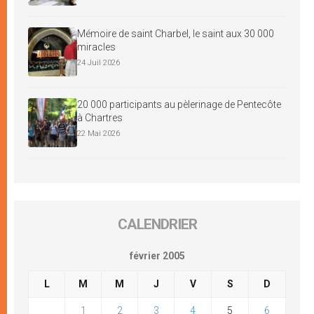
Mémoire de saint Charbel, le saint aux 30 000
miracles
24 Juil 2026
20 000 participants au pèlerinage de Pentecôte
à Chartres
22 Mai 2026
CALENDRIER
février 2005
L
M
M
J
V
S
D
1
2
3
4
5
6