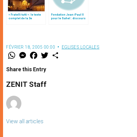
« Fratelli tutti »: le texte
Fondation Jean-Paul II
complet de la 3e
pour le Sahel : discours
encyclique du pape
de Benoît XVI
François
FÉVRIER 18, 2005 00:00
EGLISES LOCALES
W
M
F
T
S
h
e
a
w
h
a
s
c
i
a
t
s
e
t
r
Share this Entry
s
e
b
t
e
A
n
o
e
p
g
o
r
ZENIT Staff
p
e
k
r
View all articles