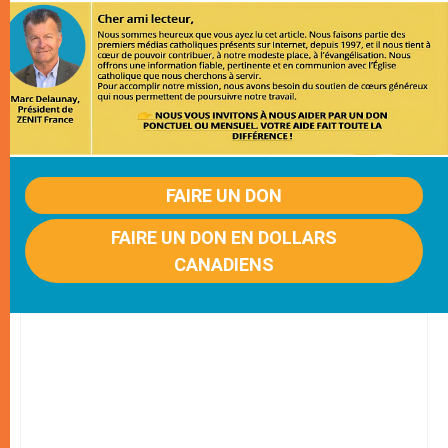
FAIRE UN DON
FAIRE UN DON EN DOLLARS
CANADIENS