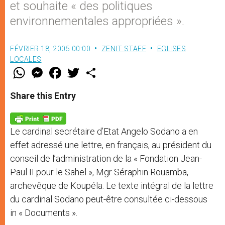
et souhaite « des politiques
environnementales appropriées ».
FÉVRIER 18, 2005 00:00
ZENIT STAFF
EGLISES
LOCALES
W
M
F
T
S
h
e
a
w
h
a
s
c
i
a
t
s
e
t
r
Share this Entry
s
e
b
t
e
A
n
o
e
p
g
o
r
p
e
k
Le cardinal secrétaire d’Etat Angelo Sodano a en
r
effet adressé une lettre, en français, au président du
conseil de l’administration de la « Fondation Jean-
Paul II pour le Sahel », Mgr Séraphin Rouamba,
archevêque de Koupéla. Le texte intégral de la lettre
du cardinal Sodano peut-être consultée ci-dessous
in « Documents ».