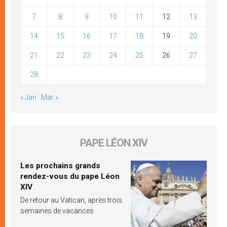
7
8
9
10
11
12
13
14
15
16
17
18
19
20
21
22
23
24
25
26
27
28
« Jan
Mar »
PAPE LÉON XIV
Les prochains grands
rendez-vous du pape Léon
XIV
De retour au Vatican, après trois
semaines de vacances