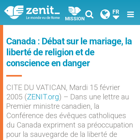
FR
MISSION
Canada : Débat sur le mariage, la
liberté de religion et de
conscience en danger
CITE DU VATICAN, Mardi 15 février
2005 (
ZENIT.org
) – Dans une lettre au
Premier ministre canadien, la
Conférence des évêques catholiques
du Canada expriment sa préoccupation
pour la sauvegarde de la liberté de