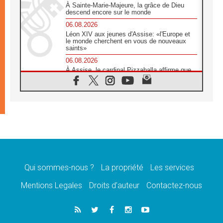
À Sainte-Marie-Majeure, la grâce de Dieu
descend encore sur le monde
06.08.2026
Léon XIV aux jeunes d'Assise: «l'Europe et
le monde cherchent en vous de nouveaux
saints»
06.08.2026
À Assise, le cardinal Pizzaballa affirme que
«les chrétiens veulent la paix»
06.08.2026
Au Mexique, le cardinal Parolin invite à être
aux côtés des marginalisées
06.08.2026
À Assise, le Pape invite les jeunes à
«construire la civilisation de l'amour»
05.08.2026
La visite du Pape en Argentine portera «un
message de paix et de dignité humaine»
Qui sommes-nous ?
La propriété
Les services
05.08.2026
Mentions Legales
Droits d’auteur
Contactez-nous
«La visite du Pape en Uruguay renforcera
l'espérance» affirme Mgr Tróccoli
05.08.2026
Le nonce en Ukraine: «Il est inquiétant
d'entendre ceux qui bénissent la guerre»