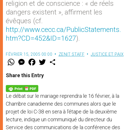
religion et de conscience : « de réels
dangers existent », affirment les
évêques (cf.
http://www.cecc.ca/PublicStatements.
htm?CD=452&ID=1627
).
FÉVRIER 15, 2005 00:00
ZENIT STAFF
JUSTICE ET PAIX
W
M
F
T
S
h
e
a
w
h
a
s
c
i
a
t
s
e
t
r
Share this Entry
s
e
b
t
e
A
n
o
e
p
g
o
r
p
e
k
Le débat sur le mariage reprendra le 16 février, à la
r
Chambre canadienne des communes alors que le
projet de loi C-38 en sera à l’étape de la deuxième
lecture, indique un communiqué du directeur du
Service des communications de la conférence des