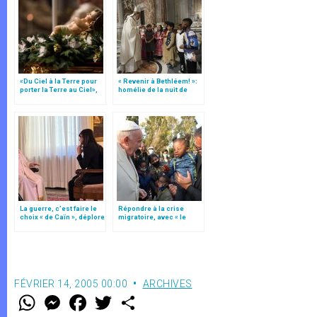
«Du Ciel à la Terre pour
« Revenir à Bethléem! »:
porter la Terre au Ciel»,
homélie de la nuit de
par Mgr Francesco Follo
Noël (texte complet)
La guerre, c’est faire le
Répondre à la crise
choix « de Caïn », déplore
migratoire, avec « le
le pape François
style de l’humanité »!
(texte complet)
FÉVRIER 14, 2005 00:00
ARCHIVES
W
M
F
T
S
h
e
a
w
h