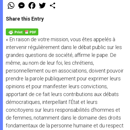
W
M
F
T
S
h
e
a
w
h
a
s
c
i
a
t
s
e
t
r
Share this Entry
s
e
b
t
e
A
n
o
e
p
g
o
r
p
e
k
« En raison de votre mission, vous êtes appelés à
r
intervenir régulièrement dans le débat public sur les
grandes questions de société, affirme le pape. De
même, au nom de leur foi, les chrétiens,
personnellement ou en associations, doivent pouvoir
prendre la parole publiquement pour exprimer leurs
opinions et pour manifester leurs convictions,
apportant de ce fait leurs contributions aux débats
démocratiques, interpellant l’État et leurs
concitoyens sur leurs responsabilités d’hommes et
de femmes, notamment dans le domaine des droits
fondamentaux de la personne humaine et du respect