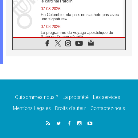
le cardinal Parolin
07.08.2026
En Colombie, «la paix ne s'achète pas avec
une signature»
07.08.2026
Le programme du voyage apostolique du
Pape en France dévoilé
07.08.2026
1ère Conférence continentale sur l'éducation
catholique en Afrique
07.08.2026
Un logo symbolique pour la venue du Pape
en France
07.08.2026
Cardinal Rossi: «La venue du Pape Léon en
Argentine est un hommage à François»
Qui sommes-nous ?
La propriété
Les services
07.08.2026
Hiroshima et Nagasaki, 81 ans après,
Mentions Legales
Droits d’auteur
Contactez-nous
lancement des «dix jours de prière pour la
paix»
06.08.2026
Préparatifs des JMJ 2027 à Séoul: «c'est
passionnant et l'impatience est immense!»