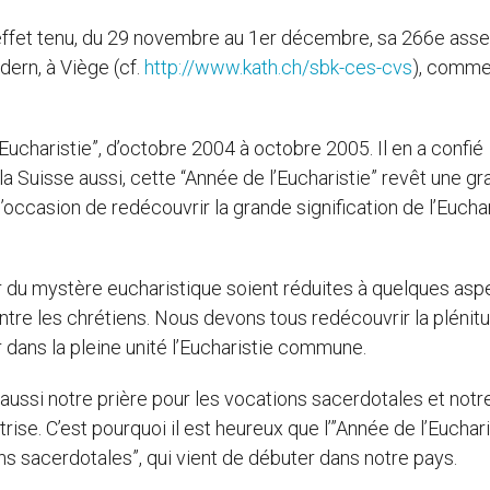
effet tenu, du 29 novembre au 1er décembre, sa 266e ass
dern, à Viège (cf.
http://www.kath.ch/sbk-ces-cvs
), comm
ucharistie”, d’octobre 2004 à octobre 2005. Il en a confié
la Suisse aussi, cette “Année de l’Eucharistie” revêt une g
occasion de redécouvrir la grande signification de l’Euchar
r du mystère eucharistique soient réduites à quelques asp
entre les chrétiens. Nous devons tous redécouvrir la plénit
 dans la pleine unité l’Eucharistie commune.
 aussi notre prière pour les vocations sacerdotales et notr
e. C’est pourquoi il est heureux que l’”Année de l’Euchari
 sacerdotales”, qui vient de débuter dans notre pays.