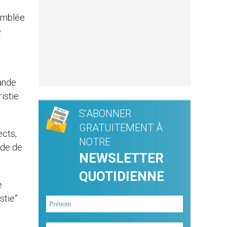
emblée
e
rande
istie
S'ABONNER
GRATUITEMENT À
ects,
NOTRE
ude de
NEWSLETTER
QUOTIDIENNE
e
stie”