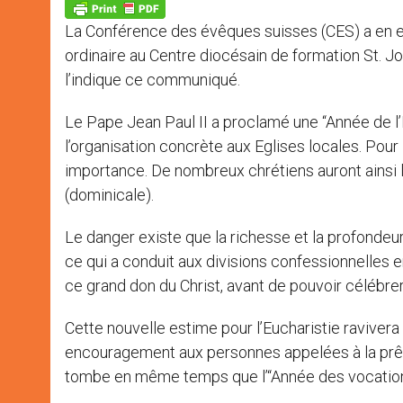
p
g
o
r
p
e
k
La Conférence des évêques suisses (CES) a en 
r
ordinaire au Centre diocésain de formation St. Jo
l’indique ce communiqué.
Le Pape Jean Paul II a proclamé une “Année de l’E
l’organisation concrète aux Eglises locales. Pour 
importance. De nombreux chrétiens auront ainsi l’
(dominicale).
Le danger existe que la richesse et la profondeu
ce qui a conduit aux divisions confessionnelles 
ce grand don du Christ, avant de pouvoir célébrer
Cette nouvelle estime pour l’Eucharistie ravivera
encouragement aux personnes appelées à la prêtris
tombe en même temps que l’“Année des vocations