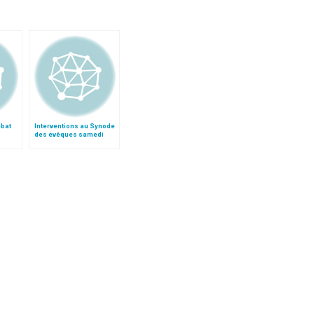
ébat
Interventions au Synode
des évêques samedi
matin 8 octobre