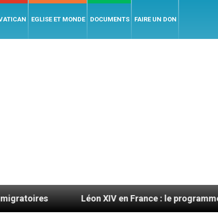
 VATICAN
EGLISE ET MONDE
DOCUMENTS
FAIRE UN DON
Léon XIV en France : le programme détaillé de s