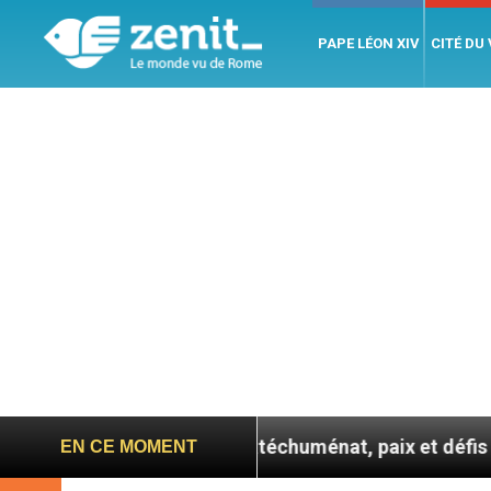
PAPE LÉON XIV
CITÉ DU
 confie : entre catéchuménat, paix et défis migratoires
EN CE MOMENT