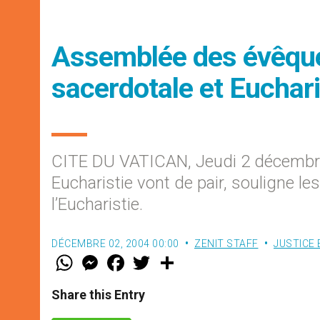
Assemblée des évêque
sacerdotale et Euchari
CITE DU VATICAN, Jeudi 2 décembr
Eucharistie vont de pair, souligne le
l’Eucharistie.
DÉCEMBRE 02, 2004 00:00
ZENIT STAFF
JUSTICE 
W
M
F
T
S
h
e
a
w
h
a
s
c
i
a
t
s
e
t
r
Share this Entry
s
e
b
t
e
A
n
o
e