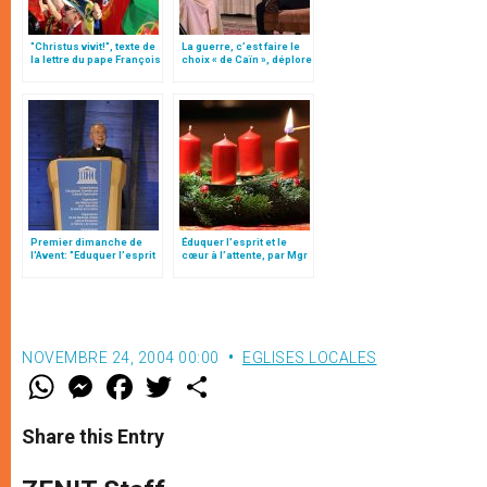
"Christus vivit!", texte de
La guerre, c’est faire le
la lettre du pape François
choix « de Caïn », déplore
aux jeunes du monde
le pape François
Premier dimanche de
Éduquer l’esprit et le
l'Avent: "Eduquer l’esprit
cœur à l’attente, par Mgr
et le cœur à l’attente",
Follo
par Mgr Follo
NOVEMBRE 24, 2004 00:00
EGLISES LOCALES
W
M
F
T
S
h
e
a
w
h
a
s
c
i
a
t
s
e
t
r
Share this Entry
s
e
b
t
e
A
n
o
e
p
g
o
r