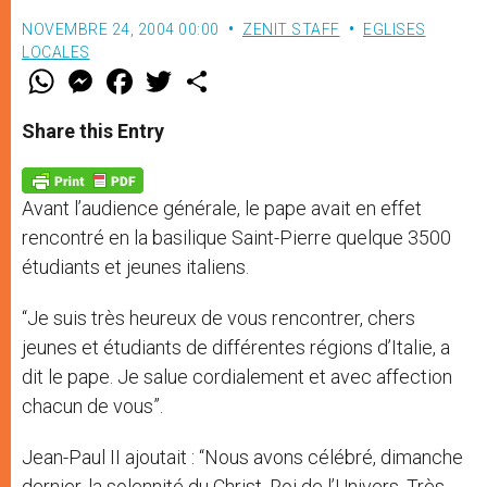
NOVEMBRE 24, 2004 00:00
ZENIT STAFF
EGLISES
LOCALES
W
M
F
T
S
h
e
a
w
h
a
s
c
i
a
t
s
e
t
r
Share this Entry
s
e
b
t
e
A
n
o
e
p
g
o
r
p
e
k
Avant l’audience générale, le pape avait en effet
r
rencontré en la basilique Saint-Pierre quelque 3500
étudiants et jeunes italiens.
“Je suis très heureux de vous rencontrer, chers
jeunes et étudiants de différentes régions d’Italie, a
dit le pape. Je salue cordialement et avec affection
chacun de vous”.
Jean-Paul II ajoutait : “Nous avons célébré, dimanche
dernier, la solennité du Christ, Roi de l’Univers. Très