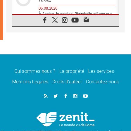
saints»
06.08.2026
À Assise, le cardinal Pizzaballa affirme que
«les chrétiens veulent la paix»
06.08.2026
Au Mexique, le cardinal Parolin invite à être
aux côtés des marginalisées
06.08.2026
À Assise, le Pape invite les jeunes à
«construire la civilisation de l'amour»
05.08.2026
La visite du Pape en Argentine portera «un
message de paix et de dignité humaine»
Qui sommes-nous ?
La propriété
Les services
05.08.2026
Mentions Legales
Droits d’auteur
Contactez-nous
«La visite du Pape en Uruguay renforcera
l'espérance» affirme Mgr Tróccoli
05.08.2026
Le nonce en Ukraine: «Il est inquiétant
d'entendre ceux qui bénissent la guerre»
05.08.2026
Léon XIV au Pérou, une lueur d'espoir pour
un peuple en quête de paix