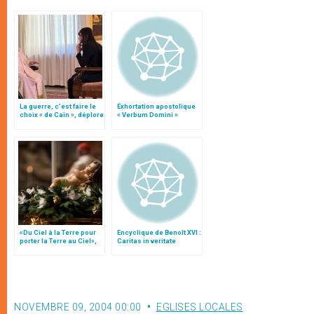
La guerre, c’est faire le
Exhortation apostolique
choix « de Caïn », déplore
« Verbum Domini »
le pape François
«Du Ciel à la Terre pour
Encyclique de Benoît XVI :
porter la Terre au Ciel»,
Caritas in veritate
par Mgr Francesco Follo
NOVEMBRE 09, 2004 00:00
EGLISES LOCALES