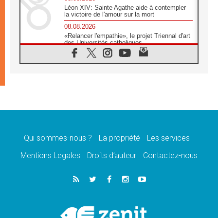
Léon XIV: Sainte Agathe aide à contempler
la victoire de l'amour sur la mort
08.08.2026
«Relancer l'empathie», le projet Triennal d'art
des Universités catholiques
08.08.2026
Signis 2026, donner la parole aux religieuses
catholiques
08.08.2026
Au Bangladesh, l'Église accompagne les
Dalits sur le chemin de la dignité
07.08.2026
Philippines: le vicariat apostolique de
Calapan devient un diocèse
Qui sommes-nous ?
La propriété
Les services
07.08.2026
Congo-Brazzaville: le 15 août, entre solennité
Mentions Legales
Droits d’auteur
Contactez-nous
de l'Assomption et mémoire nationale
07.08.2026
«La paix commence par l'empathie» estime
le cardinal Parolin
07.08.2026
En Colombie, «la paix ne s'achète pas avec
une signature»