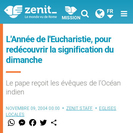
FR
MISSION
L'Année de l'Eucharistie, pour
redécouvrir la signification du
dimanche
Le pape reçoit les évêques de l’Océan
indien
NOVEMBRE 09, 2004 00:00
ZENIT STAFF
EGLISES
LOCALES
W
M
F
T
S
h
e
a
w
h
a
s
c
i
a