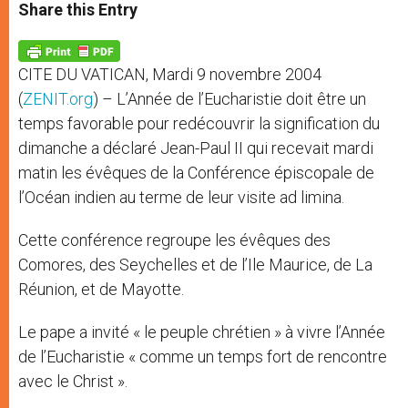
t
s
e
t
r
Share this Entry
s
e
b
t
e
A
n
o
e
p
g
o
r
p
e
k
CITE DU VATICAN, Mardi 9 novembre 2004
r
(
ZENIT.org
) – L’Année de l’Eucharistie doit être un
temps favorable pour redécouvrir la signification du
dimanche a déclaré Jean-Paul II qui recevait mardi
matin les évêques de la Conférence épiscopale de
l’Océan indien au terme de leur visite ad limina.
Cette conférence regroupe les évêques des
Comores, des Seychelles et de l’Ile Maurice, de La
Réunion, et de Mayotte.
Le pape a invité « le peuple chrétien » à vivre l’Année
de l’Eucharistie « comme un temps fort de rencontre
avec le Christ ».