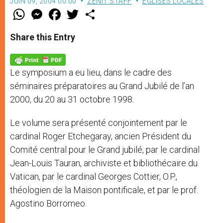
JUIN 09, 2004 00:00
ZENIT STAFF
EGLISES LOCALES
W
M
F
T
S
h
e
a
w
h
a
s
c
i
a
t
s
e
t
r
Share this Entry
s
e
b
t
e
A
n
o
e
p
g
o
r
p
e
k
Le symposium a eu lieu, dans le cadre des
r
séminaires préparatoires au Grand Jubilé de l’an
2000, du 20 au 31 octobre 1998.
Le volume sera présenté conjointement par le
cardinal Roger Etchegaray, ancien Président du
Comité central pour le Grand jubilé, par le cardinal
Jean-Louis Tauran, archiviste et bibliothécaire du
Vatican, par le cardinal Georges Cottier, O.P.,
théologien de la Maison pontificale, et par le prof.
Agostino Borromeo.