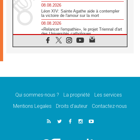
08.08.2026
Léon XIV: Sainte Agathe aide à contempler
la victoire de l'amour sur la mort
08.08.2026
«Relancer l'empathie», le projet Triennal d'art
des Universités catholiques
08.08.2026
Signis 2026, donner la parole aux religieuses
catholiques
08.08.2026
Au Bangladesh, l'Église accompagne les
Dalits sur le chemin de la dignité
07.08.2026
Philippines: le vicariat apostolique de
Calapan devient un diocèse
Qui sommes-nous ?
La propriété
Les services
07.08.2026
Congo-Brazzaville: le 15 août, entre solennité
Mentions Legales
Droits d’auteur
Contactez-nous
de l'Assomption et mémoire nationale
07.08.2026
«La paix commence par l'empathie» estime
le cardinal Parolin
07.08.2026
En Colombie, «la paix ne s'achète pas avec