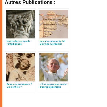
Autres Publications :
Une lecture croyante :
Les inscriptions de Tal
l’intelligence
Deir Alla (Jordanie)
typologique des deux
Testaments
Anges ou archanges ?
« Il ne pourra pas exister
Qui sont-ils ?
d’Europe pacifique
sans… »: l’Ukraine, dans
la vision de Jean-Paul II