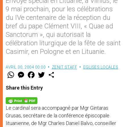
Envoyé spécial en Lituanie, à Vilnius, le
9 mai prochain, pour les célébrations
du IVe centenaire de la réception du
bref du pape Clément VIII, « Quae ad
Sanctorum », qui autorisait la
célébration liturgique de la fête de saint
Casimir, en Pologne et en Lituanie.
AVRIL 30, 2004 00:00
ZENIT STAFF
EGLISES LOCALES
W
M
F
T
S
h
e
a
w
h
a
s
c
i
a
t
s
e
t
r
Share this Entry
s
e
b
t
e
A
n
o
e
p
g
o
r
p
e
k
Le cardinal sera accompagné par Mgr Gintaras
r
Grusas, secrétaire de la conférence épiscopale
lituanienne, de Mgr Charles Daniel Balvo, conseiller