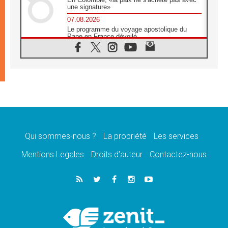
une signature»
07.08.2026
Le programme du voyage apostolique du
Pape en France dévoilé
07.08.2026
1ère Conférence continentale sur l'éducation
catholique en Afrique
07.08.2026
Un logo symbolique pour la venue du Pape
en France
07.08.2026
Cardinal Rossi: «La venue du Pape Léon en
Argentine est un hommage à François»
Qui sommes-nous ?
La propriété
Les services
07.08.2026
Hiroshima et Nagasaki, 81 ans après,
Mentions Legales
Droits d’auteur
Contactez-nous
lancement des «dix jours de prière pour la
paix»
06.08.2026
Préparatifs des JMJ 2027 à Séoul: «c'est
passionnant et l'impatience est immense!»
06.08.2026
Chrétiens et confucéens: respect et sagesse
pour relever les «défis urgents»