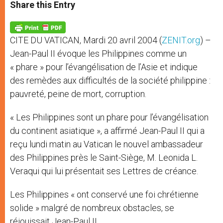
t
s
e
t
r
Share this Entry
s
e
b
t
e
A
n
o
e
p
g
o
r
p
e
k
CITE DU VATICAN, Mardi 20 avril 2004 (
ZENIT.org
) –
r
Jean-Paul II évoque les Philippines comme un
« phare » pour l’évangélisation de l’Asie et indique
des remèdes aux difficultés de la société philippine :
pauvreté, peine de mort, corruption.
« Les Philippines sont un phare pour l’évangélisation
du continent asiatique », a affirmé Jean-Paul II qui a
reçu lundi matin au Vatican le nouvel ambassadeur
des Philippines près le Saint-Siège, M. Leonida L.
Veraqui qui lui présentait ses Lettres de créance.
Les Philippines « ont conservé une foi chrétienne
solide » malgré de nombreux obstacles, se
réjouissait Jean-Paul II.