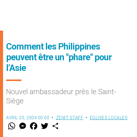
Comment les Philippines
peuvent être un "phare" pour
l’Asie
Nouvel ambassadeur près le Saint-
Siège
AVRIL 20, 2004 00:00
ZENIT STAFF
EGLISES LOCALES
W
M
F
T
S
h
e
a
w
h
a
s
c
i
a