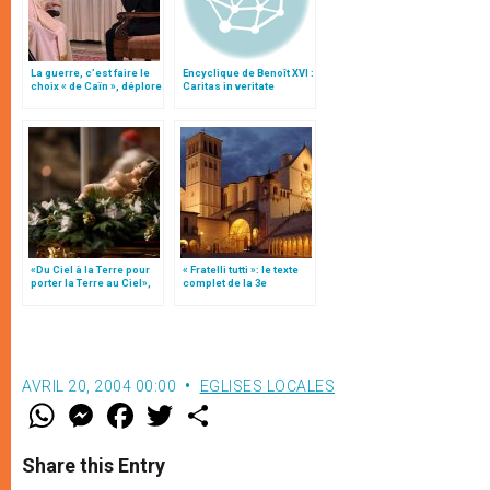
La guerre, c’est faire le
Encyclique de Benoît XVI :
choix « de Caïn », déplore
Caritas in veritate
le pape François
«Du Ciel à la Terre pour
« Fratelli tutti »: le texte
porter la Terre au Ciel»,
complet de la 3e
par Mgr Francesco Follo
encyclique du pape
François
AVRIL 20, 2004 00:00
EGLISES LOCALES
W
M
F
T
S
h
e
a
w
h
a
s
c
i
a
t
s
e
t
r
Share this Entry
s
e
b
t
e