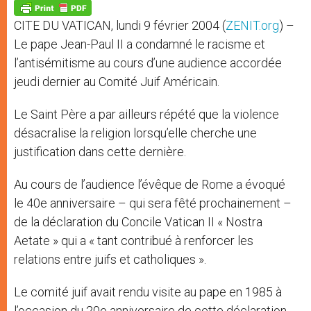
p
g
o
r
p
e
k
CITE DU VATICAN, lundi 9 février 2004 (
ZENIT.org
) –
r
Le pape Jean-Paul II a condamné le racisme et
l’antisémitisme au cours d’une audience accordée
jeudi dernier au Comité Juif Américain.
Le Saint Père a par ailleurs répété que la violence
désacralise la religion lorsqu’elle cherche une
justification dans cette dernière.
Au cours de l’audience l’évêque de Rome a évoqué
le 40e anniversaire – qui sera fêté prochainement –
de la déclaration du Concile Vatican II « Nostra
Aetate » qui a « tant contribué à renforcer les
relations entre juifs et catholiques ».
Le comité juif avait rendu visite au pape en 1985 à
l’occasion du 20e anniversaire de cette déclaration.