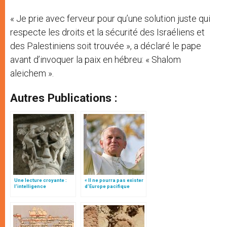
« Je prie avec ferveur pour qu’une solution juste qui
respecte les droits et la sécurité des Israéliens et
des Palestiniens soit trouvée », a déclaré le pape
avant d’invoquer la paix en hébreu: « Shalom
aleichem ».
Autres Publications :
Une lecture croyante :
« Il ne pourra pas exister
l’intelligence
d’Europe pacifique
typologique des deux
sans… »: l’Ukraine, dans
Testaments
la vision de Jean-Paul II