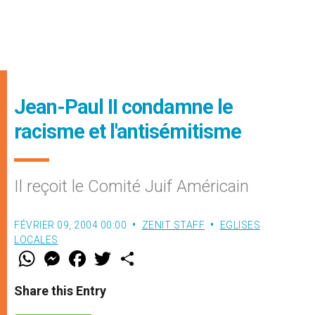
Jean-Paul II condamne le
racisme et l'antisémitisme
Il reçoit le Comité Juif Américain
FÉVRIER 09, 2004 00:00
ZENIT STAFF
EGLISES
LOCALES
W
M
F
T
S
h
e
a
w
h
a
s
c
i
a
t
s
e
t
r
Share this Entry
s
e
b
t
e
A
n
o
e