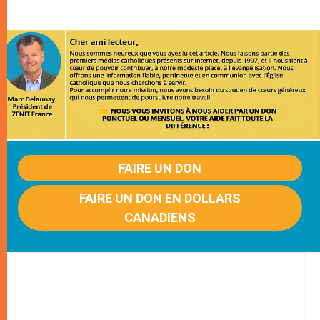
FAIRE UN DON
FAIRE UN DON EN DOLLARS
CANADIENS