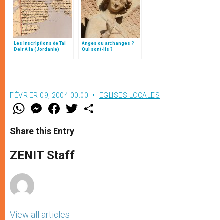
Les inscriptions de Tal
Anges ou archanges ?
Deir Alla (Jordanie)
Qui sont-ils ?
FÉVRIER 09, 2004 00:00
EGLISES LOCALES
W
M
F
T
S
h
e
a
w
h
a
s
c
i
a
t
s
e
t
r
Share this Entry
s
e
b
t
e
A
n
o
e
p
g
o
r
ZENIT Staff
p
e
k
r
View all articles