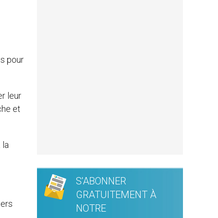
ns pour
r leur
che et
 la
S'ABONNER
GRATUITEMENT À
vers
NOTRE