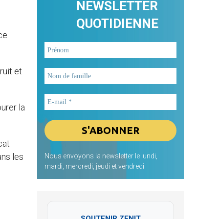
NEWSLETTER
QUOTIDIENNE
ce
ruit et
urer la
cat
ans les
Nous envoyons la newsletter le lundi,
mardi, mercredi, jeudi et vendredi
SOUTENIR ZENIT