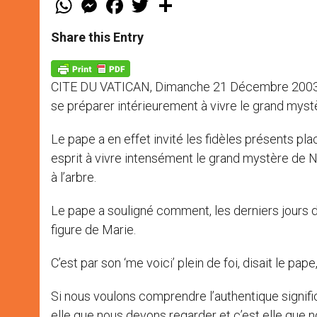
h
e
a
w
h
a
s
c
i
a
t
s
e
t
r
Share this Entry
s
e
b
t
e
A
n
o
e
p
g
o
r
p
e
k
CITE DU VATICAN, Dimanche 21 Décembre 2003
r
se préparer intérieurement à vivre le grand mystèr
Le pape a en effet invité les fidèles présents pl
esprit à vivre intensément le grand mystère de 
à l’arbre.
Le pape a souligné comment, les derniers jours de 
figure de Marie.
C’est par son ‘me voici’ plein de foi, disait le p
Si nous voulons comprendre l’authentique signific
elle que nous devons regarder et c’est elle que 