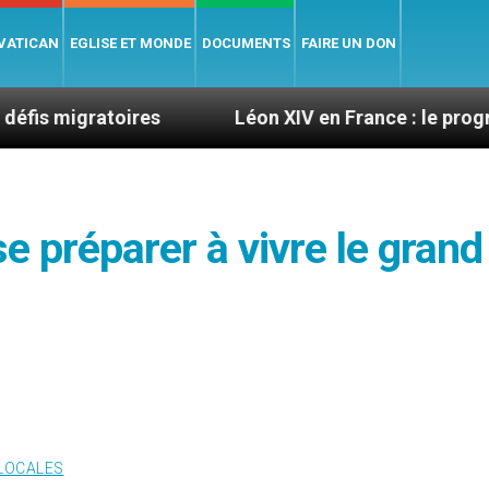
 VATICAN
EGLISE ET MONDE
DOCUMENTS
FAIRE UN DON
oires
Léon XIV en France : le programme détaill
 préparer à vivre le grand
 LOCALES