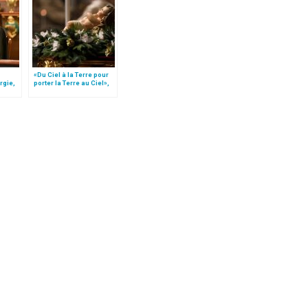
«Du Ciel à la Terre pour
rgie,
porter la Terre au Ciel»,
par Mgr Francesco Follo