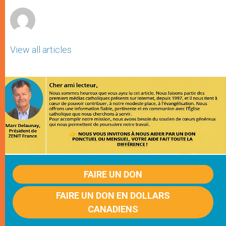
r
View all articles
FAIRE UN DON
FAIRE UN DON EN DOLLARS
CANADIENS