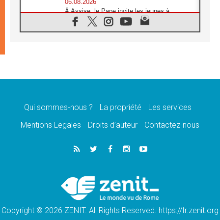
06.08.2026
À Assise, le Pape invite les jeunes à
«construire la civilisation de l'amour»
05.08.2026
La visite du Pape en Argentine portera «un
message de paix et de dignité humaine»
05.08.2026
«La visite du Pape en Uruguay renforcera
l'espérance» affirme Mgr Tróccoli
05.08.2026
Le nonce en Ukraine: «Il est inquiétant
d'entendre ceux qui bénissent la guerre»
Qui sommes-nous ?
La propriété
Les services
05.08.2026
Mentions Legales
Droits d’auteur
Contactez-nous
Léon XIV au Pérou, une lueur d'espoir pour
un peuple en quête de paix
05.08.2026
SCEAM: L'Église en Afrique vers
l'Assemblée ecclésiale de 2028 depuis
Addis-Abeba
05.08.2026
Le Pape exprime ses condoléances suite au
décès du cardinal Júlio Langa
Copyright © 2026 ZENIT. All Rights Reserved. https://fr.zenit.org