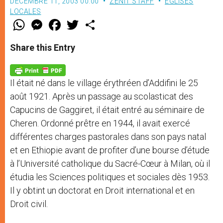
DÉCEMBRE 11, 2003 00:00
ZENIT STAFF
EGLISES
LOCALES
W
M
F
T
S
h
e
a
w
h
a
s
c
i
a
t
s
e
t
r
Share this Entry
s
e
b
t
e
A
n
o
e
p
g
o
r
p
e
k
Il était né dans le village érythréen d’Addifini le 25
r
août 1921. Après un passage au scolasticat des
Capucins de Gaggiret, il était entré au séminaire de
Cheren. Ordonné prêtre en 1944, il avait exercé
différentes charges pastorales dans son pays natal
et en Ethiopie avant de profiter d’une bourse d’étude
à l’Université catholique du Sacré-Cœur à Milan, où il
étudia les Sciences politiques et sociales dès 1953.
Il y obtint un doctorat en Droit international et en
Droit civil.