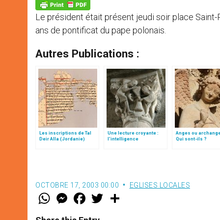
p
g
o
r
p
e
k
Le président était présent jeudi soir place Saint
r
ans de pontificat du pape polonais.
Autres Publications :
Les inscriptions de Tal
Une lecture croyante :
Anges ou archang
Deir Alla (Jordanie)
l’intelligence
Qui sont-ils ?
typologique des deux
Testaments
OCTOBRE 17, 2003 00:00
EGLISES LOCALES
W
M
F
T
S
h
e
a
w
h
a
s
c
i
a
t
s
e
t
r