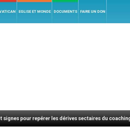
 VATICAN
EGLISE ET MONDE
DOCUMENTS
FAIRE UN DON
 repérer les dérives sectaires du coaching
La p