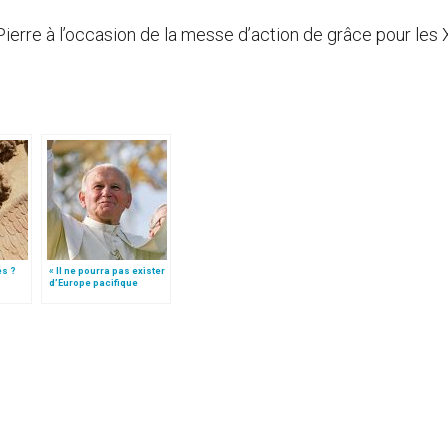
-Pierre à l’occasion de la messe d’action de grâce pour les
es ?
« Il ne pourra pas exister
d’Europe pacifique
sans… »: l’Ukraine, dans
la vision de Jean-Paul II