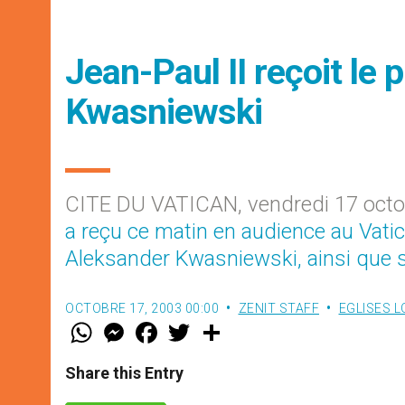
Jean-Paul II reçoit le 
Kwasniewski
CITE DU VATICAN, vendredi 17 octo
a reçu ce matin en audience au Vatic
Aleksander Kwasniewski, ainsi que s
OCTOBRE 17, 2003 00:00
ZENIT STAFF
EGLISES 
W
M
F
T
S
h
e
a
w
h
a
s
c
i
a
t
s
e
t
r
Share this Entry
s
e
b
t
e
A
n
o
e