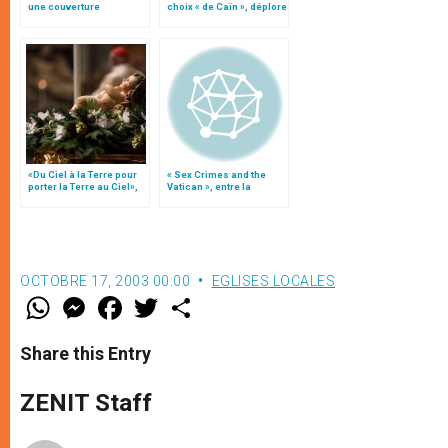
une couverture
choix « de Caïn », déplore
« équilibrée » de la visite
le pape François
du pape ?
«Du Ciel à la Terre pour
« Sex Crimes and the
porter la Terre au Ciel»,
Vatican », entre la
par Mgr Francesco Follo
calomnie et la
mystification
OCTOBRE 17, 2003 00:00
EGLISES LOCALES
W
M
F
T
S
h
e
a
w
h
a
s
c
i
a
t
s
e
t
r
Share this Entry
s
e
b
t
e
A
n
o
e
p
g
o
r
ZENIT Staff
p
e
k
r