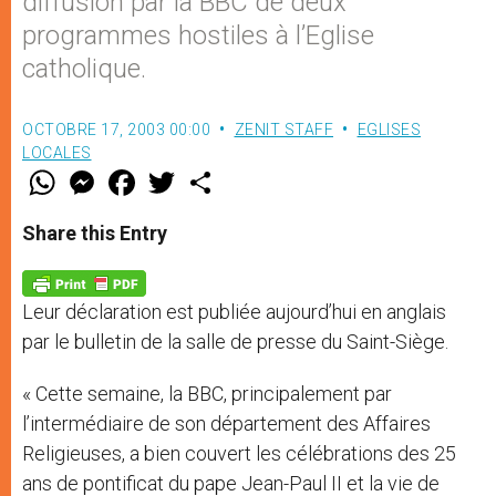
diffusion par la BBC de deux
programmes hostiles à l’Eglise
catholique.
OCTOBRE 17, 2003 00:00
ZENIT STAFF
EGLISES
LOCALES
W
M
F
T
S
h
e
a
w
h
a
s
c
i
a
t
s
e
t
r
Share this Entry
s
e
b
t
e
A
n
o
e
p
g
o
r
p
e
k
Leur déclaration est publiée aujourd’hui en anglais
r
par le bulletin de la salle de presse du Saint-Siège.
« Cette semaine, la BBC, principalement par
l’intermédiaire de son département des Affaires
Religieuses, a bien couvert les célébrations des 25
ans de pontificat du pape Jean-Paul II et la vie de