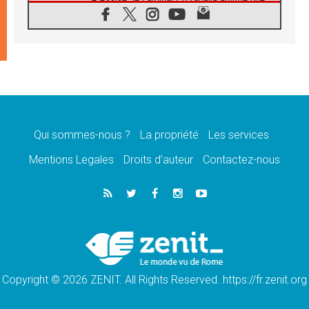
«les chrétiens veulent la paix»
06.08.2026
Au Mexique, le cardinal Parolin invite à être
aux côtés des marginalisées
06.08.2026
À Assise, le Pape invite les jeunes à
«construire la civilisation de l'amour»
05.08.2026
La visite du Pape en Argentine portera «un
message de paix et de dignité humaine»
Qui sommes-nous ?
La propriété
Les services
05.08.2026
Mentions Legales
Droits d’auteur
Contactez-nous
«La visite du Pape en Uruguay renforcera
l'espérance» affirme Mgr Tróccoli
05.08.2026
Le nonce en Ukraine: «Il est inquiétant
d'entendre ceux qui bénissent la guerre»
05.08.2026
Léon XIV au Pérou, une lueur d'espoir pour
un peuple en quête de paix
Copyright © 2026 ZENIT. All Rights Reserved. https://fr.zenit.org