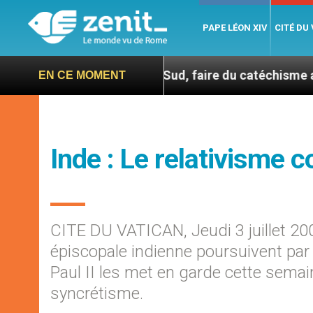
PAPE LÉON XIV
CITÉ DU
En Corée du Sud, faire du catéchisme autrement
EN CE MOMENT
Inde : Le relativisme 
CITE DU VATICAN, Jeudi 3 juillet 20
épiscopale indienne poursuivent par 
Paul II les met en garde cette semain
syncrétisme.