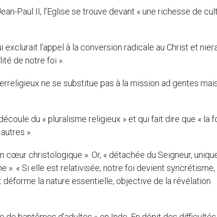
ean-Paul II, l’Eglise se trouve devant « une richesse de cul
i exclurait l’appel à la conversion radicale au Christ et niera
lité de notre foi ».
nterreligieux ne se substitue pas à la mission ad gentes mais
découle du « pluralisme religieux » et qui fait dire que « la f
autres ».
son cœur christologique ». Or, « détachée du Seigneur, uniqu
e ». « Si elle est relativisée, notre foi devient syncrétisme,
et déforme la nature essentielle, objective de la révélation
de baptêmes d’adultes » en Inde. En dépit des difficultés, d