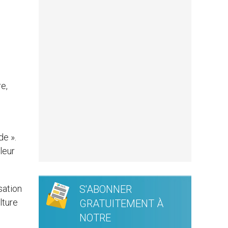
e,
de ».
leur
sation
S'ABONNER
lture
GRATUITEMENT À
NOTRE