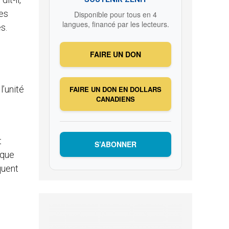
nes
Disponible pour tous en 4
langues, financé par les lecteurs.
s.
FAIRE UN DON
’unité
FAIRE UN DON EN DOLLARS
CANADIENS
,
t
S’ABONNER
êque
quent