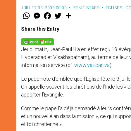
JUILLET 03, 2003 00:00
ZENIT STAFF
EGLISES LO
W
M
F
T
S
h
e
a
w
h
a
s
c
i
a
t
s
e
t
r
Share this Entry
s
e
b
t
e
A
n
o
e
p
g
o
r
p
e
k
Jeudi matin, Jean-Paul II a en effet reçu 19 évê
r
Hyderabad et Visakhapatnam), au terme de leur vi
information service (cf.
www.vatican.va
).
Le pape note d’emblée que l’Eglise fête le 3 juill
On appelle souvent les chrétiens de l’Inde les « c
apporter l’Evangile.
Comme le pape l’a déjà demandé à leurs confrère
et un nouvel élan dans la mission », ce qui suppo
et foi chrétienne ».