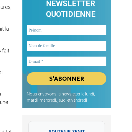
NEWSLETTER
tures,
QUOTIDIENNE
it la
 fait
oi
e
Nous envoyons la newsletter le lundi,
mardi, mercredi, jeudi et vendredi
 une
it-il,
SOUTENIR ZENIT