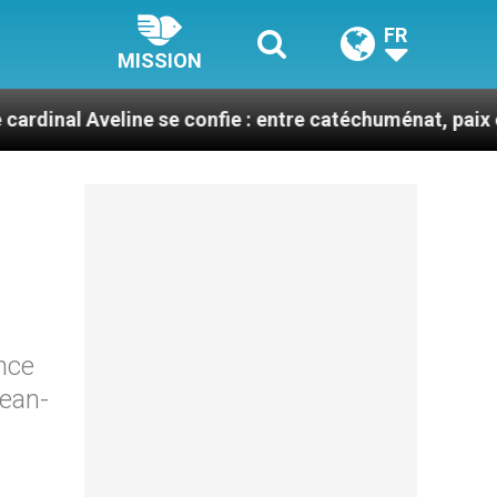
FR
MISSION
line se confie : entre catéchuménat, paix et défis migr
nce
Jean-