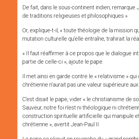
De fait, dans le sous-continent indien, remarque J
de traditions religieuses et philosophiques ».
Or, explique-t-il, « toute théologie de la mission qu
mutation culturelle qu’elle entraîne, trahirait la réa
« Il faut réaffirmer à ce propos que le dialogue i
partie de celle-ci », ajoute le pape.
Il met ainsi en garde contre le « relativisme » qui 
chrétienne n’aurait pas une valeur supérieure aux 
C’est disait le pape, vider « le christianisme de 
Sauveur, notre foi n’est ni théologique ni chrétienn
construction spirituelle artificielle qui manipule 
chrétienne », avertit Jean-Paul II.
Le pape se réjouit en revanche du « grand nombre 