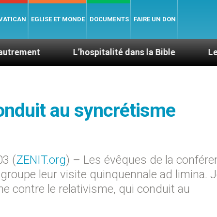
 VATICAN
EGLISE ET MONDE
DOCUMENTS
FAIRE UN DON
L’hospitalité dans la Bible
Le cardinal Ave
conduit au syncrétisme
03 (
ZENIT.org
) – Les évêques de la confére
groupe leur visite quinquennale ad limina. 
e contre le relativisme, qui conduit au