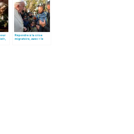
 pour
Répondre à la crise
iel»,
migratoire, avec « le
Follo
style de l’humanité »!
(texte complet)