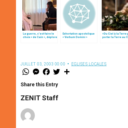
La guerre, c’est faire le
Exhortation apostolique
«Du Ciel à la Terre
choix « de Caïn », déplore
« Verbum Domini »
porter la Terre au C
le pape François
par Mgr Francesco 
JUILLET 03, 2003 00:00
EGLISES LOCALES
W
M
F
T
S
h
e
a
w
h
a
s
c
i
a
t
s
e
t
r
Share this Entry
s
e
b
t
e
A
n
o
e
p
g
o
r
ZENIT Staff
p
e
k
r