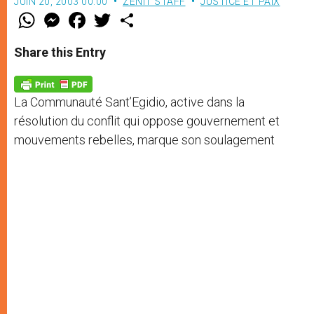
JUIN 20, 2003 00:00
ZENIT STAFF
JUSTICE ET PAIX
W
M
F
T
S
h
e
a
w
h
a
s
c
i
a
t
s
e
t
r
Share this Entry
s
e
b
t
e
A
n
o
e
p
g
o
r
p
e
k
La Communauté Sant’Egidio, active dans la
r
résolution du conflit qui oppose gouvernement et
mouvements rebelles, marque son soulagement