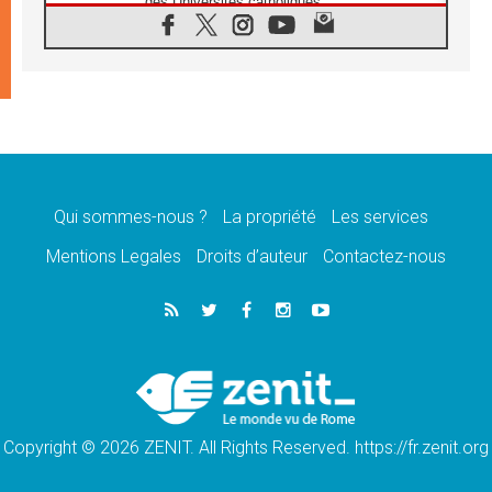
des Universités catholiques
08.08.2026
Signis 2026, donner la parole aux religieuses
catholiques
08.08.2026
Au Bangladesh, l'Église accompagne les
Dalits sur le chemin de la dignité
07.08.2026
Philippines: le vicariat apostolique de
Calapan devient un diocèse
Qui sommes-nous ?
La propriété
Les services
07.08.2026
Congo-Brazzaville: le 15 août, entre solennité
Mentions Legales
Droits d’auteur
Contactez-nous
de l'Assomption et mémoire nationale
07.08.2026
«La paix commence par l'empathie» estime
le cardinal Parolin
07.08.2026
En Colombie, «la paix ne s'achète pas avec
une signature»
Copyright © 2026 ZENIT. All Rights Reserved. https://fr.zenit.org