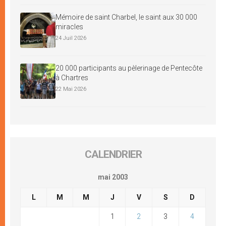
Mémoire de saint Charbel, le saint aux 30 000
miracles
24 Juil 2026
20 000 participants au pèlerinage de Pentecôte
à Chartres
22 Mai 2026
CALENDRIER
mai 2003
L
M
M
J
V
S
D
1
2
3
4