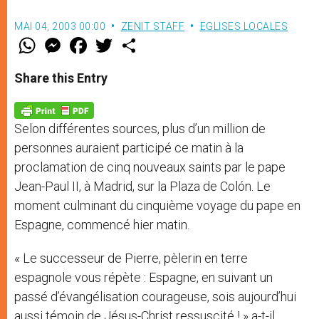
MAI 04, 2003 00:00
ZENIT STAFF
EGLISES LOCALES
W
M
F
T
S
h
e
a
w
h
a
s
c
i
a
t
s
e
t
r
Share this Entry
s
e
b
t
e
A
n
o
e
p
g
o
r
p
e
k
Selon différentes sources, plus d’un million de
r
personnes auraient participé ce matin à la
proclamation de cinq nouveaux saints par le pape
Jean-Paul II, à Madrid, sur la Plaza de Colón. Le
moment culminant du cinquième voyage du pape en
Espagne, commencé hier matin.
« Le successeur de Pierre, pèlerin en terre
espagnole vous répète : Espagne, en suivant un
passé d’évangélisation courageuse, sois aujourd’hui
aussi témoin de Jésus-Christ ressuscité ! » a-t-il