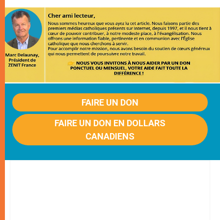
FAIRE UN DON
FAIRE UN DON EN DOLLARS
CANADIENS