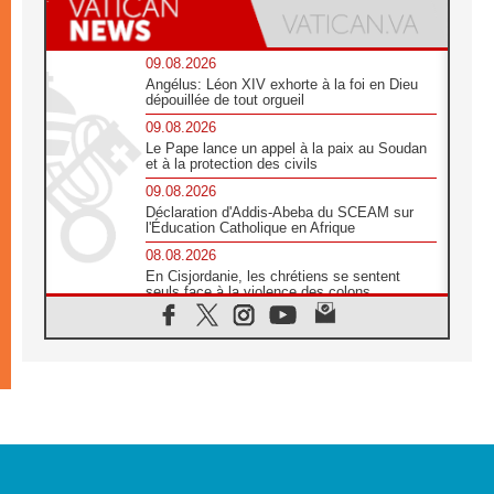
09.08.2026
Angélus: Léon XIV exhorte à la foi en Dieu
dépouillée de tout orgueil
09.08.2026
Le Pape lance un appel à la paix au Soudan
et à la protection des civils
09.08.2026
Déclaration d'Addis-Abeba du SCEAM sur
l'Éducation Catholique en Afrique
08.08.2026
En Cisjordanie, les chrétiens se sentent
seuls face à la violence des colons
08.08.2026
Léon XIV au sanctuaire de Notre Dame du
Bon Conseil à Genazzano en septembre
08.08.2026
Léon XIV: Sainte Agathe aide à contempler
la victoire de l'amour sur la mort
08.08.2026
«Relancer l'empathie», le projet Triennal d'art
des Universités catholiques