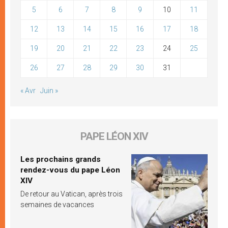
5
6
7
8
9
10
11
12
13
14
15
16
17
18
19
20
21
22
23
24
25
26
27
28
29
30
31
« Avr
Juin »
PAPE LÉON XIV
Les prochains grands
rendez-vous du pape Léon
XIV
De retour au Vatican, après trois
semaines de vacances