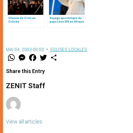
Chemin de Croix au
Voyage apostolique du
Colisée
pape Léon XIV en Afrique
MAI 04, 2003 00:00
EGLISES LOCALES
W
M
F
T
S
h
e
a
w
h
a
s
c
i
a
t
s
e
t
r
Share this Entry
s
e
b
t
e
A
n
o
e
p
g
o
r
ZENIT Staff
p
e
k
r
View all articles