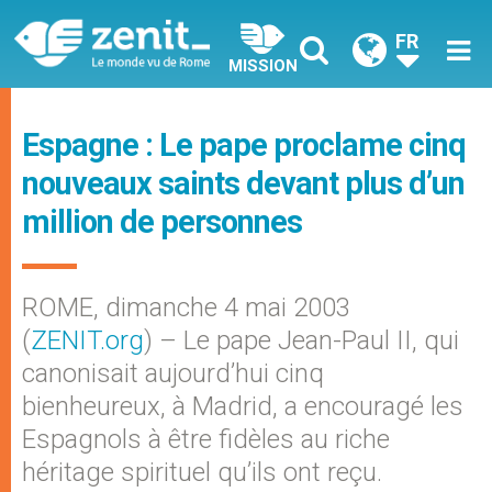
FR
MISSION
Espagne : Le pape proclame cinq
nouveaux saints devant plus d’un
million de personnes
ROME, dimanche 4 mai 2003
(
ZENIT.org
) – Le pape Jean-Paul II, qui
canonisait aujourd’hui cinq
bienheureux, à Madrid, a encouragé les
Espagnols à être fidèles au riche
héritage spirituel qu’ils ont reçu.