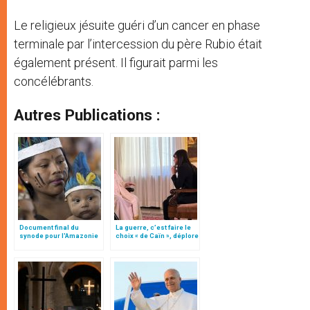
Le religieux jésuite guéri d’un cancer en phase
terminale par l’intercession du père Rubio était
également présent. Il figurait parmi les
concélébrants.
Autres Publications :
Document final du
La guerre, c’est faire le
synode pour l'Amazonie
choix « de Caïn », déplore
en français: traduction
le pape François
non officielle