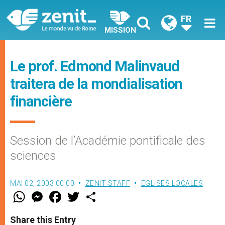
FR
MISSION
Le prof. Edmond Malinvaud
traitera de la mondialisation
financière
Session de l’Académie pontificale des
sciences
MAI 02, 2003 00:00
ZENIT STAFF
EGLISES LOCALES
W
M
F
T
S
h
e
a
w
h
a
s
c
i
a
t
s
e
t
r
Share this Entry
s
e
b
t
e