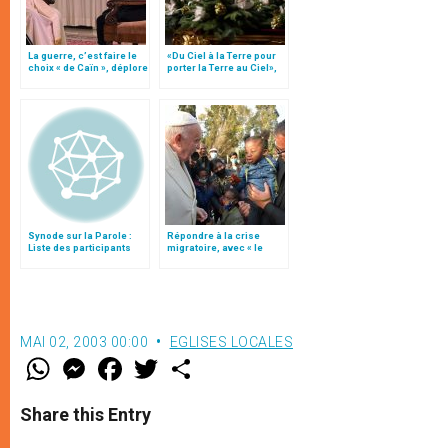
La guerre, c’est faire le
«Du Ciel à la Terre pour
choix « de Caïn », déplore
porter la Terre au Ciel»,
le pape François
par Mgr Francesco Follo
Synode sur la Parole :
Répondre à la crise
Liste des participants
migratoire, avec « le
style de l’humanité »!
(texte complet)
MAI 02, 2003 00:00
EGLISES LOCALES
W
M
F
T
S
h
e
a
w
h
a
s
c
i
a
t
s
e
t
r
Share this Entry
s
e
b
t
e
A
n
o
e