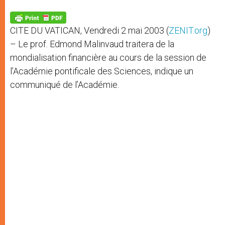
A
n
o
e
p
g
o
r
p
e
k
CITE DU VATICAN, Vendredi 2 mai 2003 (
ZENIT.org
)
r
– Le prof. Edmond Malinvaud traitera de la
mondialisation financière au cours de la session de
l’Académie pontificale des Sciences, indique un
communiqué de l’Académie.