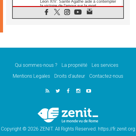
Léon XIV: Sainte Agathe aide à contempler
la victoire de l'amour sur la mort
08.08.2026
«Relancer l'empathie», le projet Triennal d'art
des Universités catholiques
08.08.2026
Signis 2026, donner la parole aux religieuses
catholiques
08.08.2026
Au Bangladesh, l'Église accompagne les
Dalits sur le chemin de la dignité
Qui sommes-nous ?
La propriété
Les services
07.08.2026
Philippines: le vicariat apostolique de
Mentions Legales
Droits d’auteur
Contactez-nous
Calapan devient un diocèse
07.08.2026
Congo-Brazzaville: le 15 août, entre solennité
de l'Assomption et mémoire nationale
07.08.2026
«La paix commence par l'empathie» estime
le cardinal Parolin
Copyright © 2026 ZENIT. All Rights Reserved. https://fr.zenit.org