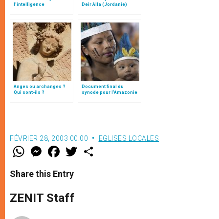
l’intelligence
Deir Alla (Jordanie)
typologique des deux
Testaments
Anges ou archanges ?
Document final du
Qui sont-ils ?
synode pour l'Amazonie
en français: traduction
non officielle
FÉVRIER 28, 2003 00:00
EGLISES LOCALES
W
M
F
T
S
h
e
a
w
h
a
s
c
i
a
t
s
e
t
r
Share this Entry
s
e
b
t
e
A
n
o
e
p
g
o
r
ZENIT Staff
p
e
k
r