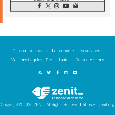
Pape en France dévoilé
07.08.2026
1ère Conférence continentale sur l'éducation
catholique en Afrique
07.08.2026
Un logo symbolique pour la venue du Pape
en France
07.08.2026
Cardinal Rossi: «La venue du Pape Léon en
Argentine est un hommage à François»
Qui sommes-nous ?
La propriété
Les services
07.08.2026
Hiroshima et Nagasaki, 81 ans après,
Mentions Legales
Droits d’auteur
Contactez-nous
lancement des «dix jours de prière pour la
paix»
06.08.2026
Préparatifs des JMJ 2027 à Séoul: «c'est
passionnant et l'impatience est immense!»
06.08.2026
Chrétiens et confucéens: respect et sagesse
pour relever les «défis urgents»
Copyright © 2026 ZENIT. All Rights Reserved. https://fr.zenit.org