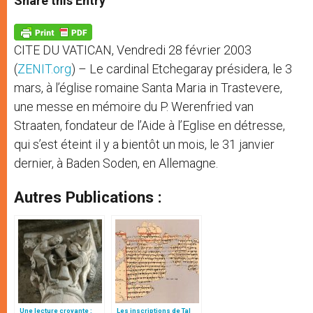
Share this Entry
s
e
b
t
e
A
n
o
e
p
g
o
r
p
e
k
CITE DU VATICAN, Vendredi 28 février 2003
r
(
ZENIT.org
) – Le cardinal Etchegaray présidera, le 3
mars, à l’église romaine Santa Maria in Trastevere,
une messe en mémoire du P. Werenfried van
Straaten, fondateur de l’Aide à l’Eglise en détresse,
qui s’est éteint il y a bientôt un mois, le 31 janvier
dernier, à Baden Soden, en Allemagne.
Autres Publications :
Une lecture croyante :
Les inscriptions de Tal