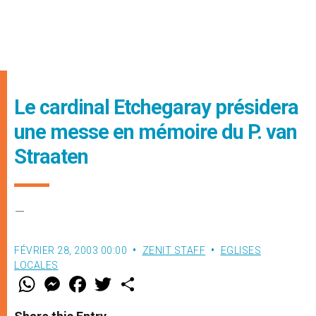
Le cardinal Etchegaray présidera
une messe en mémoire du P. van
Straaten
–
FÉVRIER 28, 2003 00:00
ZENIT STAFF
EGLISES
LOCALES
W
M
F
T
S
h
e
a
w
h
a
s
c
i
a
t
s
e
t
r